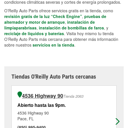
condiciones climáticas severas y cortes de energía prolongados.
O’Reilly Auto Parts ofrece servicios gratis en la tienda, como
revisión gratis de la luz “Check Engine”
,
pruebas de
alternador y motor de arranque
,
instalación de
limpiaparabrisas
,
instalación de bombillas de faros
, y
reciclaje de líquidos y baterías
. Visita hoy mismo tu tienda
O’Reilly Auto Parts más cercana para obtener más información
sobre nuestros
servicios en la tienda
.
Tiendas O'Reilly Auto Parts cercanas
4536 Highway 90
Tienda 2063
Abierto hasta las 9pm.
Ab
4536 Highway 90
65
Pace, FL
Pe
(850) 995-9400
(8