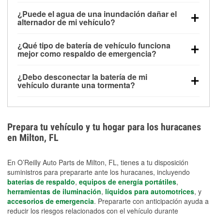
Una batería completamente cargada puede
¿Puede el agua de una inundación dañar el
alimentar pequeños accesorios durante un tiempo
alternador de mi vehículo?
limitado, pero el uso repetido sin conducir el vehículo
Sí. Los alternadores suelen estar montados en la
puede descargarla rápidamente. Se recomienda
¿Qué tipo de batería de vehículo funciona
parte baja del compartimento del motor y pueden
contar con un equipo de carga de respaldo para
mejor como respaldo de emergencia?
dañarse si se sumergen, lo que puede provocar una
cortes prolongados.
Las baterías AGM y marinas se usan comúnmente
falla en el sistema de carga y que la batería se agote
¿Debo desconectar la batería de mi
para aplicaciones de ciclo profundo porque son
días después de la exposición.
vehículo durante una tormenta?
selladas, resistentes a las vibraciones y más
Desconectarla puede ayudar a prevenir ciertas
adecuadas para ciclos repetidos de descarga
sobrecargas eléctricas, pero no te protegerá contra
profunda y recarga.
los daños por inundación. Evitar el agua estancada y
Prepara tu vehículo y tu hogar para los huracanes
preparar opciones de carga de respaldo son
en Milton, FL
medidas de protección más efectivas.
En O’Reilly Auto Parts de Milton, FL, tienes a tu disposición
suministros para prepararte ante los huracanes, incluyendo
baterías de respaldo
,
equipos de energía portátiles
,
herramientas de iluminación
,
líquidos para automotrices
, y
accesorios de emergencia
. Prepararte con anticipación ayuda a
reducir los riesgos relacionados con el vehículo durante