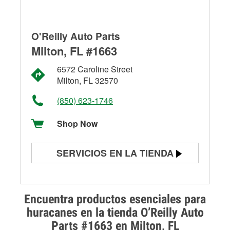
O'Reilly Auto Parts
Milton, FL #1663
6572 Caroline Street
Milton, FL 32570
(850) 623-1746
Shop Now
SERVICIOS EN LA TIENDA
Prueba de batería
Prueba de alternadores y
Encuentra productos esenciales para
arrancadores
huracanes en la tienda O’Reilly Auto
Parts #1663 en Milton, FL
Revisión de la luz "Check Engine"