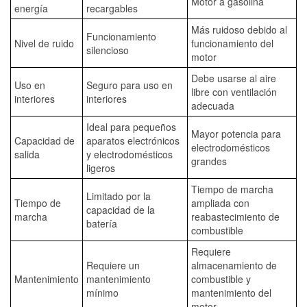
Motor a gasolina
energía
recargables
Más ruidoso debido al
Funcionamiento
Nivel de ruido
funcionamiento del
silencioso
motor
Debe usarse al aire
Uso en
Seguro para uso en
libre con ventilación
interiores
interiores
adecuada
Ideal para pequeños
Mayor potencia para
Capacidad de
aparatos electrónicos
electrodomésticos
salida
y electrodomésticos
grandes
ligeros
Tiempo de marcha
Limitado por la
Tiempo de
ampliada con
capacidad de la
marcha
reabastecimiento de
batería
combustible
Requiere
Requiere un
almacenamiento de
Mantenimiento
mantenimiento
combustible y
mínimo
mantenimiento del
motor