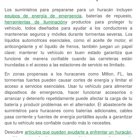
Los suministros para prepararse para un huracán incluyen
Reciclaje de baterías y aceite
equipos de energía de emergencia
, baterías de repuesto,
herramientas de iluminación
y productos para proteger tu
Instalación de bombillas de faros
vehículo, todos diseñados para ayudar a los conductores a
Instalación de limpiaparabrisas
mantenerse seguros y móviles durante tormentas severas. Los
líquidos automotrices esenciales, como el aceite de motor, el
Programa de Préstamo de
anticongelante y el líquido de frenos, también juegan un papel
clave: mantener tu vehículo en buen estado garantiza que
Herramientas
funcione de manera confiable cuando las carreteras están
inundadas o el acceso a las estaciones de servicio es limitado.
Rectificación de tambores y discos de
freno
En zonas propensas a los huracanes como Milton, FL, las
tormentas fuertes pueden causar cortes de energía y limitar el
Mangueras hidráulicas a la medida
acceso a servicios esenciales. Usar tu vehículo para alimentar
dispositivos de emergencia, hacer funcionar accesorios o
Hurricane Supplies
arrancar y detenerlo repetidamente puede afectar la carga de tu
batería y producir problemas en el alternador. El abastecerte de
Conoce más
suministros para huracanes como baterías adicionales, cables
pasa corriente y fuentes de energía portátiles ayuda a garantizar
que tu vehículo sea confiable cuando más lo necesites.
Descubre
artículos que pueden ayudarte a enfrentar un huracán,