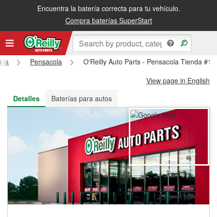
Encuentra la batería correcta para tu vehículo.
Recibe tu orden gratis al día siguiente o recógela en la tienda
Compra baterías SuperStart
ida
Pensacola
O'Reilly Auto Parts - Pensacola Tienda #13
View page in English
Detalles
Baterías para autos