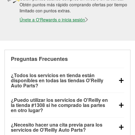
Obtén puntos más rápido comprando ofertas por tiempo
limitado con puntos extras.
Únete a O'Rewards o inicia sesión
Preguntas Frecuentes
¿Todos los servicios en tienda están
disponibles en todas las tiendas O'Reilly
Auto Parts?
Todos los servicios gratuitos de tienda, incluyendo
¿Puedo utilizar los servicios de O'Reilly en
las pruebas de batería, pruebas de alternador y
la tienda #1308 si he comprado las partes
motor de arranque, revisión de la luz “Check Engine”
en otro lugar?
con O'Reilly VeriScan® e instalación de
Puedes solicitar la mayoría de los servicios en tienda
limpiaparabrisas o bombillas, están disponibles en
¿Necesito hacer una cita previa para los
de O'Reilly Auto Parts que estén disponibles en la
todas las tiendas O'Reilly Auto Parts. La tienda
servicios de O'Reilly Auto Parts?
tienda #1308 de Pensacola, FL aunque hayas