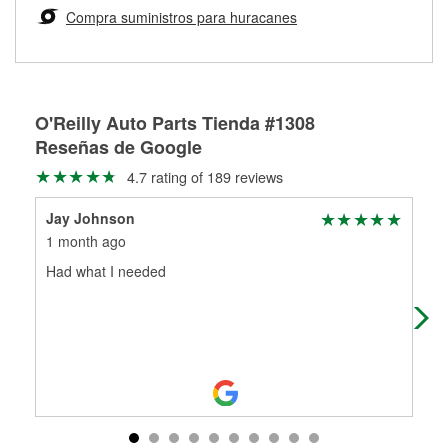
medirán tus tambores o discos para determinar si pueden
Compra suministros para huracanes
Más información sobre el Programa de Préstamo de
ser rectificados con seguridad. Si tus tambores o discos no
Herramientas de O'Reilly
pueden ser reutilizados, podemos ayudarte a encontrar las
partes de reemplazo correctas para tu reparación.
Rectificación de tambores y discos de freno
O'Reilly Auto Parts Tienda #1308
Reseñas de Google
4.7 rating of 189 reviews
Jay Johnson
Aja
1 month ago
1 m
Had what I needed
I w
inf
oth