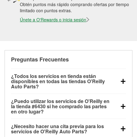
Obtén puntos más rápido comprando ofertas por tiempo
limitado con puntos extras.
Únete a O'Rewards o inicia sesión
Preguntas Frecuentes
¿Todos los servicios en tienda están
disponibles en todas las tiendas O'Reilly
Auto Parts?
Todos los servicios gratuitos de tienda, incluyendo
¿Puedo utilizar los servicios de O'Reilly en
las pruebas de batería, pruebas de alternador y
la tienda #6430 si he comprado las partes
motor de arranque, revisión de la luz “Check Engine”
en otro lugar?
con O'Reilly VeriScan® e instalación de
Puedes solicitar la mayoría de los servicios en tienda
limpiaparabrisas o bombillas, están disponibles en
¿Necesito hacer una cita previa para los
de O'Reilly Auto Parts que estén disponibles en la
todas las tiendas O'Reilly Auto Parts. La tienda
servicios de O'Reilly Auto Parts?
tienda #6430 de Saint Augustine, FL aunque hayas