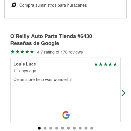
medirán tus tambores o discos para determinar si pueden
Compra suministros para huracanes
Más información sobre el Programa de Préstamo de
ser rectificados con seguridad. Si tus tambores o discos no
Herramientas de O'Reilly
pueden ser reutilizados, podemos ayudarte a encontrar las
partes de reemplazo correctas para tu reparación.
Rectificación de tambores y discos de freno
O'Reilly Auto Parts Tienda #6430
Reseñas de Google
4.7 rating of 178 reviews
Louis Luce
Coo
11 days ago
1 m
Clean store help was wonderful
Staf