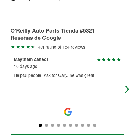
Más información sobre el Programa de Préstamo de
ser rectificados con seguridad. Si tus tambores o discos no
Herramientas de O'Reilly
pueden ser reutilizados, podemos ayudarte a encontrar las
partes de reemplazo correctas para tu reparación.
Rectificación de tambores y discos de freno
O'Reilly Auto Parts Tienda #5321
Reseñas de Google
4.4 rating of 154 reviews
Maytham Zahedi
Joh
10 days ago
28 
Helpful people. Ask for Gary, he was great!
I ha
oft
alw