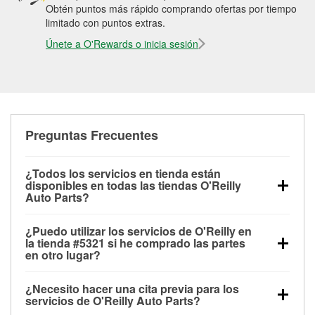
Obtén puntos más rápido comprando ofertas por tiempo
limitado con puntos extras.
Únete a O'Rewards o inicia sesión
Preguntas Frecuentes
¿Todos los servicios en tienda están
disponibles en todas las tiendas O'Reilly
Auto Parts?
Todos los servicios gratuitos de tienda, incluyendo
¿Puedo utilizar los servicios de O'Reilly en
las pruebas de batería, pruebas de alternador y
la tienda #5321 si he comprado las partes
motor de arranque, revisión de la luz “Check Engine”
en otro lugar?
con O'Reilly VeriScan® e instalación de
Puedes solicitar la mayoría de los servicios en tienda
limpiaparabrisas o bombillas, están disponibles en
¿Necesito hacer una cita previa para los
de O'Reilly Auto Parts que estén disponibles en la
todas las tiendas O'Reilly Auto Parts. La tienda
servicios de O'Reilly Auto Parts?
tienda #5321 de Saint Petersburg, FL aunque hayas
O'Reilly #5321 de Saint Petersburg, FL también