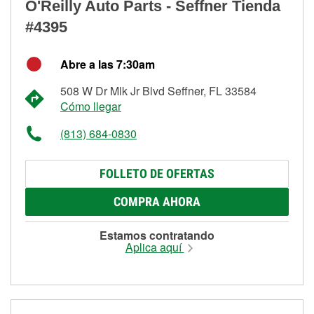
O'Reilly Auto Parts - Seffner Tienda
#4395
Abre a las 7:30am
508 W Dr Mlk Jr Blvd Seffner, FL 33584
Cómo llegar
(813) 684-0830
FOLLETO DE OFERTAS
COMPRA AHORA
Estamos contratando
Aplica aquí