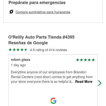
Más información sobre el Programa de Préstamo de
ser rectificados con seguridad. Si tus tambores o discos no
Prepárate para emergencias
averiada o determina los acoplamientos y la longitud
Herramientas de O'Reilly
pueden ser reutilizados, podemos ayudarte a encontrar las
adecuados para que te construyamos una nueva. O'Reilly
partes de reemplazo correctas para tu reparación.
Compra suministros para huracanes
Auto Parts tiene las mangueras y los acoples adecuados
Rectificación de tambores y discos de freno
para reparar el sistema hidráulico de tu maquinaria
agrícola o de construcción.
Más información acerca del servicio de mangueras
O'Reilly Auto Parts Tienda #4395
hidráulicas a la medida en tu tienda local
Reseñas de Google
4.5 rating of 414 reviews
robert glass
Ric
1 day ago
16 
Everytime anyone of our employees from Brandon
Goo
Rental Centers (next door) comes to get anything from
aw
your store everyone there is so helpful &
...
Read More