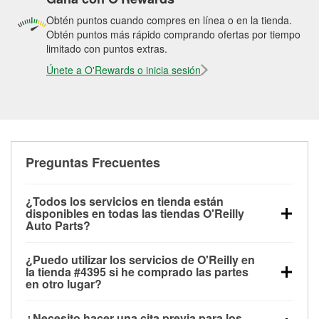
Obtén puntos cuando compres en línea o en la tienda.
Obtén puntos más rápido comprando ofertas por tiempo
limitado con puntos extras.
Únete a O'Rewards o inicia sesión
Preguntas Frecuentes
¿Todos los servicios en tienda están
disponibles en todas las tiendas O'Reilly
Auto Parts?
Todos los servicios gratuitos de tienda, incluyendo
¿Puedo utilizar los servicios de O'Reilly en
las pruebas de batería, pruebas de alternador y
la tienda #4395 si he comprado las partes
motor de arranque, revisión de la luz “Check Engine”
en otro lugar?
con O'Reilly VeriScan® e instalación de
Puedes solicitar la mayoría de los servicios en tienda
limpiaparabrisas o bombillas, están disponibles en
¿Necesito hacer una cita previa para los