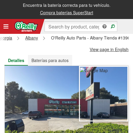
Encuentra la batería correcta para tu vehículo.
Recibe tu orden gratis al día siguiente o recógela en la tienda
Compra baterías SuperStart
eorgia
Albany
O'Reilly Auto Parts - Albany Tienda #1396
View page in English
Detalles
Baterías para autos