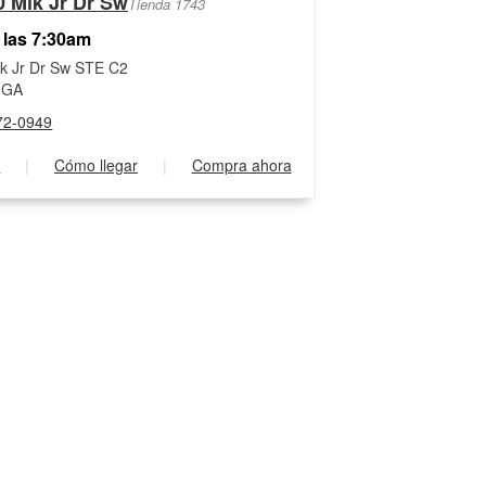
0 Mlk Jr Dr Sw
Tienda 1743
 las 7:30am
k Jr Dr Sw STE C2
, GA
72-0949
s
|
Cómo llegar
|
Compra ahora