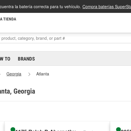
cuentra la batería correcta para tu vehículo.
Compra baterías SuperSta
LA TIENDA
W TO
BRANDS
Georgia
Atlanta
anta, Georgia