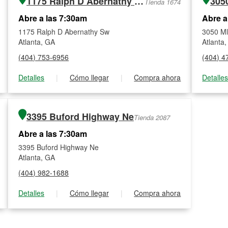
1175 Ralph D Abernathy Sw
305
Tienda 1674
Abre a las 7:30am
Abre a
1175 Ralph D Abernathy Sw
3050 Ml
Atlanta, GA
Atlanta
(404) 753-6956
(404) 4
Detalles
|
Cómo llegar
|
Compra ahora
Detalle
3395 Buford Highway Ne
Tienda 2087
Abre a las 7:30am
3395 Buford Highway Ne
Atlanta, GA
(404) 982-1688
Detalles
|
Cómo llegar
|
Compra ahora