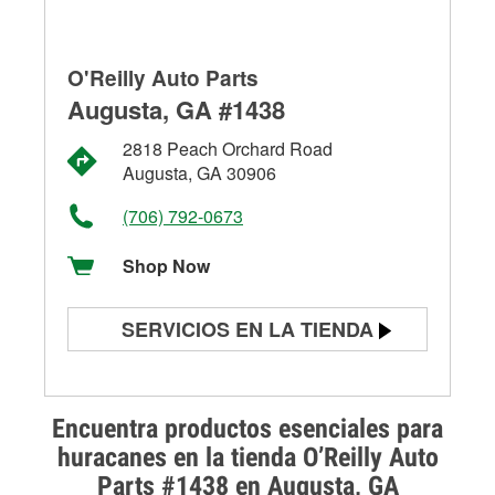
O'Reilly Auto Parts
Augusta, GA #1438
2818 Peach Orchard Road
Augusta, GA 30906
(706) 792-0673
Shop Now
SERVICIOS EN LA TIENDA
Prueba de batería
Prueba de alternadores y
Encuentra productos esenciales para
arrancadores
huracanes en la tienda O’Reilly Auto
Parts #1438 en Augusta, GA
Revisión de la luz "Check Engine"