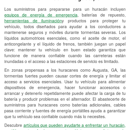
Los suministros para prepararse para un huracán incluyen
Reciclaje de baterías y aceite
equipos de energía de emergencia
, baterías de repuesto,
herramientas de iluminación
y productos para proteger tu
Instalación de bombillas de faros
vehículo, todos diseñados para ayudar a los conductores a
Instalación de limpiaparabrisas
mantenerse seguros y móviles durante tormentas severas. Los
líquidos automotrices esenciales, como el aceite de motor, el
Programa de Préstamo de
anticongelante y el líquido de frenos, también juegan un papel
clave: mantener tu vehículo en buen estado garantiza que
Herramientas
funcione de manera confiable cuando las carreteras están
inundadas o el acceso a las estaciones de servicio es limitado.
Rectificación de tambores y discos de
freno
En zonas propensas a los huracanes como Augusta, GA, las
tormentas fuertes pueden causar cortes de energía y limitar el
Hurricane Supplies
acceso a servicios esenciales. Usar tu vehículo para alimentar
dispositivos de emergencia, hacer funcionar accesorios o
Conoce más
arrancar y detenerlo repetidamente puede afectar la carga de tu
batería y producir problemas en el alternador. El abastecerte de
suministros para huracanes como baterías adicionales, cables
pasa corriente y fuentes de energía portátiles ayuda a garantizar
que tu vehículo sea confiable cuando más lo necesites.
Descubre
artículos que pueden ayudarte a enfrentar un huracán,