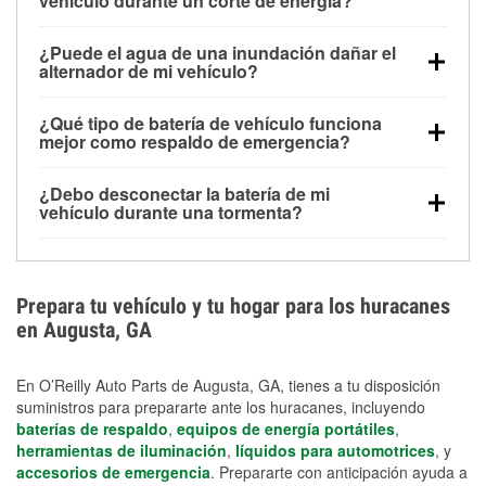
vehículo durante un corte de energía?
Una batería completamente cargada puede
¿Puede el agua de una inundación dañar el
alimentar pequeños accesorios durante un tiempo
alternador de mi vehículo?
limitado, pero el uso repetido sin conducir el vehículo
Sí. Los alternadores suelen estar montados en la
puede descargarla rápidamente. Se recomienda
¿Qué tipo de batería de vehículo funciona
parte baja del compartimento del motor y pueden
contar con un equipo de carga de respaldo para
mejor como respaldo de emergencia?
dañarse si se sumergen, lo que puede provocar una
cortes prolongados.
Las baterías AGM y marinas se usan comúnmente
falla en el sistema de carga y que la batería se agote
¿Debo desconectar la batería de mi
para aplicaciones de ciclo profundo porque son
días después de la exposición.
vehículo durante una tormenta?
selladas, resistentes a las vibraciones y más
Desconectarla puede ayudar a prevenir ciertas
adecuadas para ciclos repetidos de descarga
sobrecargas eléctricas, pero no te protegerá contra
profunda y recarga.
los daños por inundación. Evitar el agua estancada y
Prepara tu vehículo y tu hogar para los huracanes
preparar opciones de carga de respaldo son
en Augusta, GA
medidas de protección más efectivas.
En O’Reilly Auto Parts de Augusta, GA, tienes a tu disposición
suministros para prepararte ante los huracanes, incluyendo
baterías de respaldo
,
equipos de energía portátiles
,
herramientas de iluminación
,
líquidos para automotrices
, y
accesorios de emergencia
. Prepararte con anticipación ayuda a