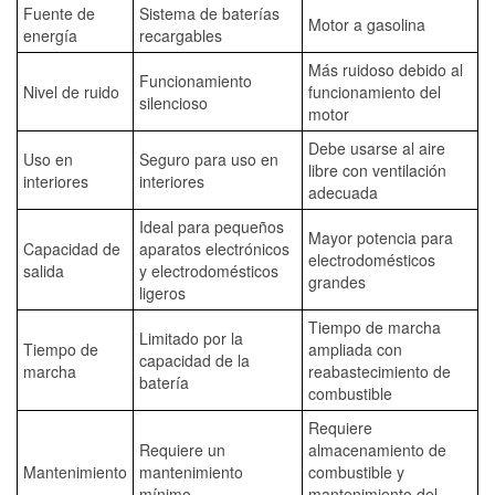
Fuente de
Sistema de baterías
Motor a gasolina
energía
recargables
Más ruidoso debido al
Funcionamiento
Nivel de ruido
funcionamiento del
silencioso
motor
Debe usarse al aire
Uso en
Seguro para uso en
libre con ventilación
interiores
interiores
adecuada
Ideal para pequeños
Mayor potencia para
Capacidad de
aparatos electrónicos
electrodomésticos
salida
y electrodomésticos
grandes
ligeros
Tiempo de marcha
Limitado por la
Tiempo de
ampliada con
capacidad de la
marcha
reabastecimiento de
batería
combustible
Requiere
Requiere un
almacenamiento de
Mantenimiento
mantenimiento
combustible y
mínimo
mantenimiento del