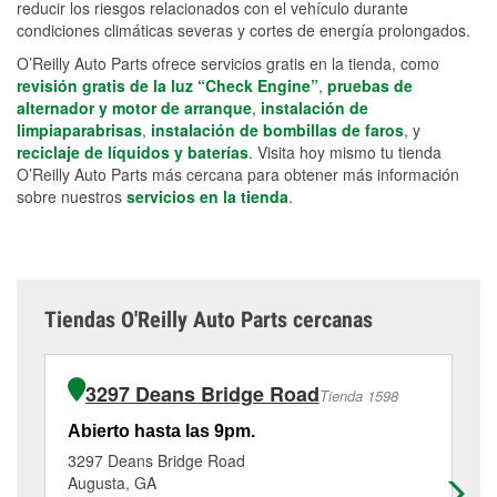
reducir los riesgos relacionados con el vehículo durante
condiciones climáticas severas y cortes de energía prolongados.
O’Reilly Auto Parts ofrece servicios gratis en la tienda, como
revisión gratis de la luz “Check Engine”
,
pruebas de
alternador y motor de arranque
,
instalación de
limpiaparabrisas
,
instalación de bombillas de faros
, y
reciclaje de líquidos y baterías
. Visita hoy mismo tu tienda
O’Reilly Auto Parts más cercana para obtener más información
sobre nuestros
servicios en la tienda
.
Tiendas O'Reilly Auto Parts cercanas
3297 Deans Bridge Road
Tienda 1598
Abierto hasta las 9pm.
Ab
3297 Deans Bridge Road
24
Augusta, GA
Au