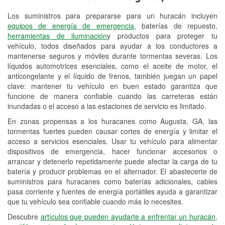
Los suministros para prepararse para un huracán incluyen
Reciclaje de baterías y aceite
equipos de energía de emergencia
, baterías de repuesto,
herramientas de iluminación
y productos para proteger tu
Instalación de bombillas de faros
vehículo, todos diseñados para ayudar a los conductores a
Instalación de limpiaparabrisas
mantenerse seguros y móviles durante tormentas severas. Los
líquidos automotrices esenciales, como el aceite de motor, el
Programa de Préstamo de
anticongelante y el líquido de frenos, también juegan un papel
clave: mantener tu vehículo en buen estado garantiza que
Herramientas
funcione de manera confiable cuando las carreteras están
inundadas o el acceso a las estaciones de servicio es limitado.
Rectificación de tambores y discos de
freno
En zonas propensas a los huracanes como Augusta, GA, las
tormentas fuertes pueden causar cortes de energía y limitar el
Hurricane Supplies
acceso a servicios esenciales. Usar tu vehículo para alimentar
dispositivos de emergencia, hacer funcionar accesorios o
Conoce más
arrancar y detenerlo repetidamente puede afectar la carga de tu
batería y producir problemas en el alternador. El abastecerte de
suministros para huracanes como baterías adicionales, cables
pasa corriente y fuentes de energía portátiles ayuda a garantizar
que tu vehículo sea confiable cuando más lo necesites.
Descubre
artículos que pueden ayudarte a enfrentar un huracán,