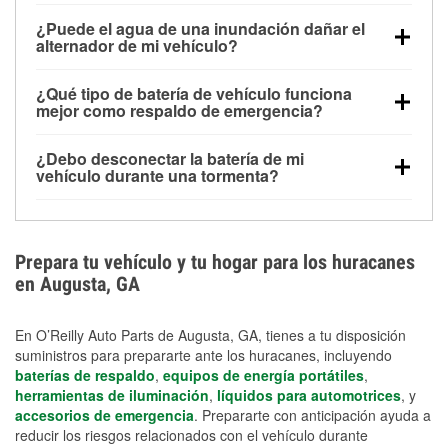
Una batería completamente cargada puede
¿Puede el agua de una inundación dañar el
alimentar pequeños accesorios durante un tiempo
alternador de mi vehículo?
limitado, pero el uso repetido sin conducir el vehículo
Sí. Los alternadores suelen estar montados en la
puede descargarla rápidamente. Se recomienda
¿Qué tipo de batería de vehículo funciona
parte baja del compartimento del motor y pueden
contar con un equipo de carga de respaldo para
mejor como respaldo de emergencia?
dañarse si se sumergen, lo que puede provocar una
cortes prolongados.
Las baterías AGM y marinas se usan comúnmente
falla en el sistema de carga y que la batería se agote
¿Debo desconectar la batería de mi
para aplicaciones de ciclo profundo porque son
días después de la exposición.
vehículo durante una tormenta?
selladas, resistentes a las vibraciones y más
Desconectarla puede ayudar a prevenir ciertas
adecuadas para ciclos repetidos de descarga
sobrecargas eléctricas, pero no te protegerá contra
profunda y recarga.
los daños por inundación. Evitar el agua estancada y
Prepara tu vehículo y tu hogar para los huracanes
preparar opciones de carga de respaldo son
en Augusta, GA
medidas de protección más efectivas.
En O’Reilly Auto Parts de Augusta, GA, tienes a tu disposición
suministros para prepararte ante los huracanes, incluyendo
baterías de respaldo
,
equipos de energía portátiles
,
herramientas de iluminación
,
líquidos para automotrices
, y
accesorios de emergencia
. Prepararte con anticipación ayuda a
reducir los riesgos relacionados con el vehículo durante