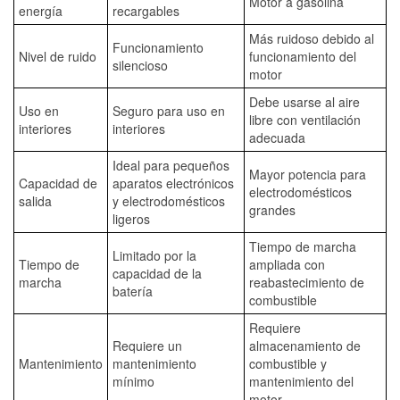
Motor a gasolina
energía
recargables
Más ruidoso debido al
Funcionamiento
Nivel de ruido
funcionamiento del
silencioso
motor
Debe usarse al aire
Uso en
Seguro para uso en
libre con ventilación
interiores
interiores
adecuada
Ideal para pequeños
Mayor potencia para
Capacidad de
aparatos electrónicos
electrodomésticos
salida
y electrodomésticos
grandes
ligeros
Tiempo de marcha
Limitado por la
Tiempo de
ampliada con
capacidad de la
marcha
reabastecimiento de
batería
combustible
Requiere
Requiere un
almacenamiento de
Mantenimiento
mantenimiento
combustible y
mínimo
mantenimiento del
motor