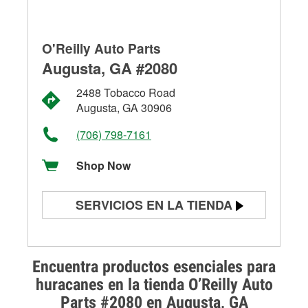
O'Reilly Auto Parts
Augusta, GA #2080
2488 Tobacco Road
Augusta, GA 30906
(706) 798-7161
Shop Now
SERVICIOS EN LA TIENDA
Prueba de batería
Prueba de alternadores y
Encuentra productos esenciales para
arrancadores
huracanes en la tienda O’Reilly Auto
Parts #2080 en Augusta, GA
Revisión de la luz "Check Engine"