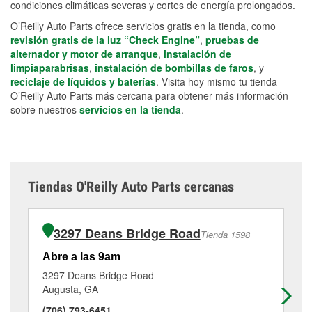
condiciones climáticas severas y cortes de energía prolongados.
O’Reilly Auto Parts ofrece servicios gratis en la tienda, como
revisión gratis de la luz “Check Engine”
,
pruebas de
alternador y motor de arranque
,
instalación de
limpiaparabrisas
,
instalación de bombillas de faros
, y
reciclaje de líquidos y baterías
. Visita hoy mismo tu tienda
O’Reilly Auto Parts más cercana para obtener más información
sobre nuestros
servicios en la tienda
.
Tiendas O'Reilly Auto Parts cercanas
3297 Deans Bridge Road
Tienda 1598
Abre a las 9am
Ab
3297 Deans Bridge Road
28
Augusta, GA
Au
(706) 793-6451
(7