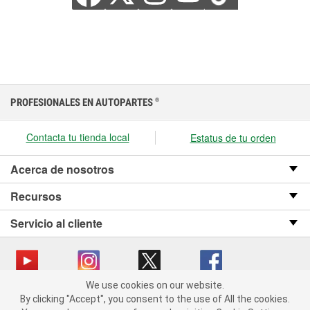
PROFESIONALES EN AUTOPARTES
®
Contacta tu tienda local
Estatus de tu orden
Acerca de nosotros
Recursos
Servicio al cliente
We use cookies on our website.
We use cookies on our website. By clicking "Accept", you consent
Copyright © 2008-2026 O’Reilly Auto Parts v OST_3.2.0.0.729 (3) cv1361
By clicking "Accept", you consent to the use of All the cookies.
to the use of All the cookies.
catalog_main