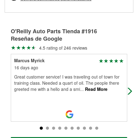
Más información sobre el Programa de Préstamo de
ser rectificados con seguridad. Si tus tambores o discos no
Herramientas de O'Reilly
pueden ser reutilizados, podemos ayudarte a encontrar las
partes de reemplazo correctas para tu reparación.
Rectificación de tambores y discos de freno
O'Reilly Auto Parts Tienda #1916
Reseñas de Google
4.5 rating of 246 reviews
Marcus Myrick
Dan
16 days ago
2 m
Great customer service! I was traveling out of town for
I b
training class. Needed a quart of oil. The people there
the
greeted me with a hello and a smi
...
Read More
goa