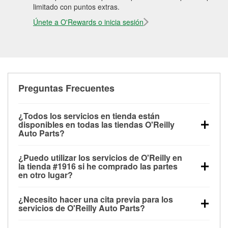
limitado con puntos extras.
Únete a O'Rewards o inicia sesión
Preguntas Frecuentes
¿Todos los servicios en tienda están
disponibles en todas las tiendas O'Reilly
Auto Parts?
Todos los servicios gratuitos de tienda, incluyendo
¿Puedo utilizar los servicios de O'Reilly en
las pruebas de batería, pruebas de alternador y
la tienda #1916 si he comprado las partes
motor de arranque, revisión de la luz “Check Engine”
en otro lugar?
con O'Reilly VeriScan® e instalación de
Puedes solicitar la mayoría de los servicios en tienda
limpiaparabrisas o bombillas, están disponibles en
¿Necesito hacer una cita previa para los
de O'Reilly Auto Parts que estén disponibles en la
todas las tiendas O'Reilly Auto Parts. La tienda
servicios de O'Reilly Auto Parts?
tienda #1916 de Bogart, GA aunque hayas
O'Reilly #1916 de Bogart, GA también ofrece
No es necesario agendar una cita para ninguno de
comprado las partes en otro sitio. Los servicios como