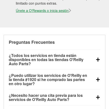
limitado con puntos extras.
Únete a O'Rewards o inicia sesión
Preguntas Frecuentes
¿Todos los servicios en tienda están
disponibles en todas las tiendas O'Reilly
Auto Parts?
Todos los servicios gratuitos de tienda, incluyendo
¿Puedo utilizar los servicios de O'Reilly en
las pruebas de batería, pruebas de alternador y
la tienda #1920 si he comprado las partes
motor de arranque, revisión de la luz “Check Engine”
en otro lugar?
con O'Reilly VeriScan® e instalación de
Puedes solicitar la mayoría de los servicios en tienda
limpiaparabrisas o bombillas, están disponibles en
¿Necesito hacer una cita previa para los
de O'Reilly Auto Parts que estén disponibles en la
todas las tiendas O'Reilly Auto Parts. La tienda
servicios de O'Reilly Auto Parts?
tienda #1920 de Winder, GA aunque hayas
O'Reilly #1920 de Winder, GA también ofrece
No es necesario agendar una cita para ninguno de
comprado las partes en otro sitio. Los servicios como