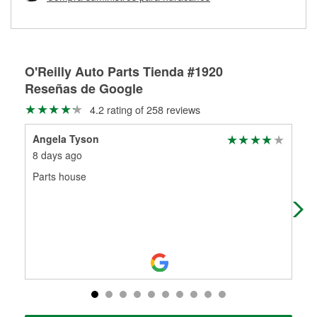
Más información sobre el Programa de Préstamo de
ser rectificados con seguridad. Si tus tambores o discos no
Herramientas de O'Reilly
pueden ser reutilizados, podemos ayudarte a encontrar las
partes de reemplazo correctas para tu reparación.
Rectificación de tambores y discos de freno
O'Reilly Auto Parts Tienda #1920
Reseñas de Google
4.2 rating of 258 reviews
Angela Tyson
wil
8 days ago
11 
Parts house
Awe