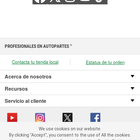
PROFESIONALES EN AUTOPARTES
®
Contacta tu tienda local
Estatus de tu orden
Acerca de nosotros
Recursos
Servicio al cliente
We use cookies on our website.
We use cookies on our website. By clicking "Accept", you consent
Copyright © 2008-2026 O’Reilly Auto Parts v OST_3.2.0.0.729 (3) cv1361
By clicking "Accept", you consent to the use of All the cookies.
to the use of All the cookies.
catalog_main