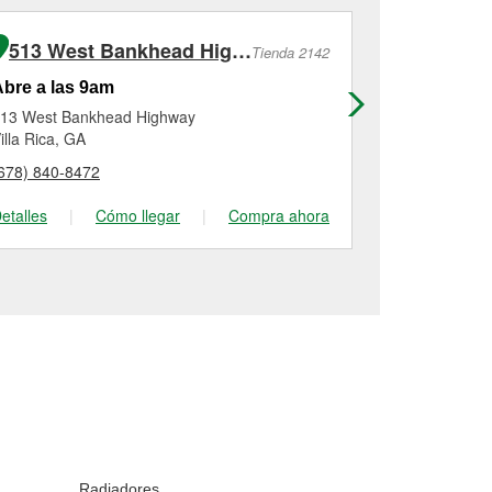
513 West Bankhead Highway
230 Rid
Tienda 2142
bre a las 9am
Abre a las
13 West Bankhead Highway
230 Ridge R
illa Rica, GA
Dallas, GA
678) 840-8472
(678) 385-50
etalles
|
Cómo llegar
|
Compra ahora
Detalles
|
Radiadores