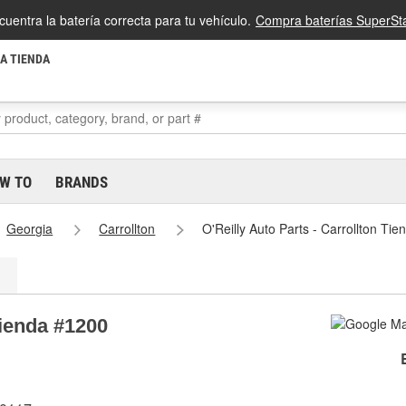
cuentra la batería correcta para tu vehículo.
Compra baterías SuperSta
LA TIENDA
W TO
BRANDS
Georgia
Carrollton
O'Reilly Auto Parts - Carrollton Ti
Tienda #1200