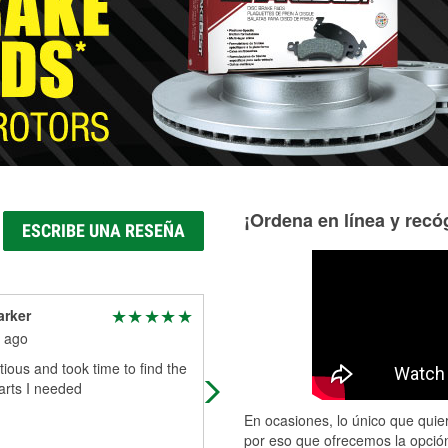
¡Ordena en línea y recóg
ESCRIBE UNA RESEÑA
arker
Jerry mccoy
 ago
1 month ago
tious and took time to find the
Had what I needed.
arts I needed
En ocasiones, lo único que quier
por eso que ofrecemos la opción