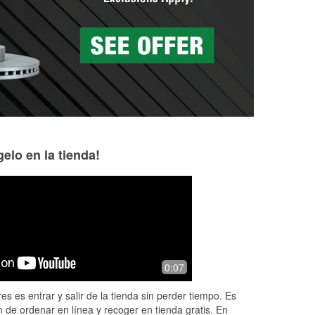
elo en la tienda!
Betsey Kidwell
Meranda Cole
2 months ago
3 months ago
Great customer service from
The best customer
0:07
O'ReillyAuto parts today. I was in and
out in 5 minutes with new wiper blades
es es entrar y salir de la tienda sin perder tiempo. Es
and the gentleman who helped me
 de ordenar en línea y recoger en tienda gratis. En