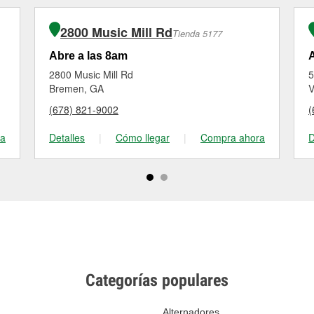
2800 Music Mill Rd
Tienda 5177
Abre a las 8am
A
2800 Music Mill Rd
5
Bremen, GA
V
(678) 821-9002
(
ra
Detalles
|
Cómo llegar
|
Compra ahora
D
Categorías populares
Alternadores