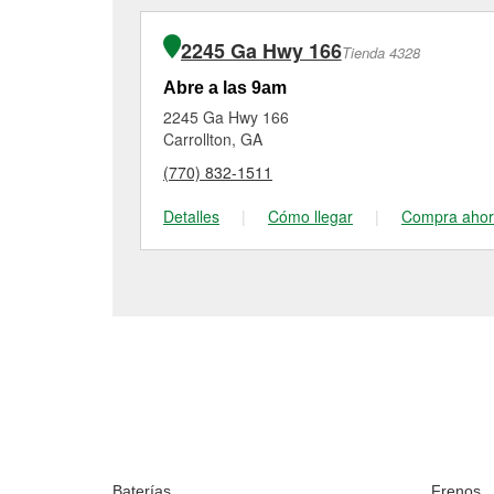
2245 Ga Hwy 166
Tienda 4328
Abre a las 9am
2245 Ga Hwy 166
Carrollton, GA
(770) 832-1511
Detalles
|
Cómo llegar
|
Compra aho
Baterías
Frenos