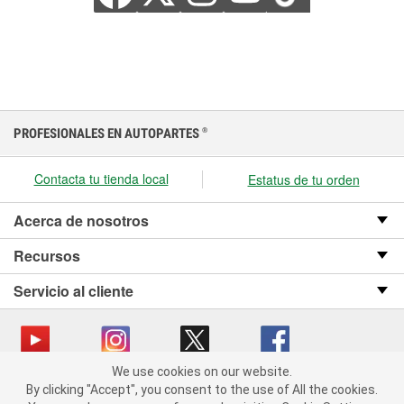
PROFESIONALES EN AUTOPARTES
®
Contacta tu tienda local
Estatus de tu orden
Acerca de nosotros
Recursos
Servicio al cliente
We use cookies on our website.
We use cookies on our website. By clicking "Accept", you consent
Copyright © 2008-2026 O’Reilly Auto Parts v OST_3.2.0.0.729 (3) cv1361
By clicking "Accept", you consent to the use of All the cookies.
to the use of All the cookies.
catalog_main