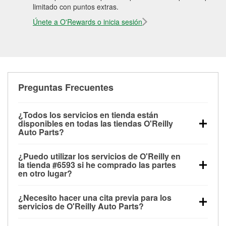
limitado con puntos extras.
Únete a O'Rewards o inicia sesión
Preguntas Frecuentes
¿Todos los servicios en tienda están
disponibles en todas las tiendas O'Reilly
Auto Parts?
Todos los servicios gratuitos de tienda, incluyendo
¿Puedo utilizar los servicios de O'Reilly en
las pruebas de batería, pruebas de alternador y
la tienda #6593 si he comprado las partes
motor de arranque, revisión de la luz “Check Engine”
en otro lugar?
con O'Reilly VeriScan® e instalación de
Puedes solicitar la mayoría de los servicios en tienda
limpiaparabrisas o bombillas, están disponibles en
¿Necesito hacer una cita previa para los
de O'Reilly Auto Parts que estén disponibles en la
todas las tiendas O'Reilly Auto Parts. La tienda
servicios de O'Reilly Auto Parts?
tienda #6593 de Columbus, GA aunque hayas
O'Reilly #6593 de Columbus, GA también ofrece
No es necesario agendar una cita para ninguno de
comprado las partes en otro sitio. Los servicios como