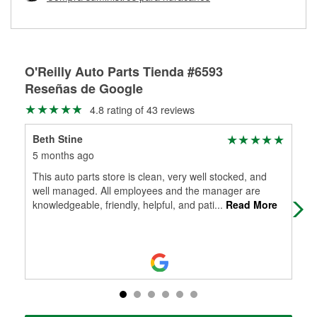
Más información sobre el Programa de Préstamo de
ser rectificados con seguridad. Si tus tambores o discos no
Herramientas de O'Reilly
pueden ser reutilizados, podemos ayudarte a encontrar las
partes de reemplazo correctas para tu reparación.
Rectificación de tambores y discos de freno
O'Reilly Auto Parts Tienda #6593
Reseñas de Google
4.8 rating of 43 reviews
Beth Stine
Ms.
5 months ago
5 m
This auto parts store is clean, very well stocked, and
I h
well managed. All employees and the manager are
pro
knowledgeable, friendly, helpful, and pati
...
Read More