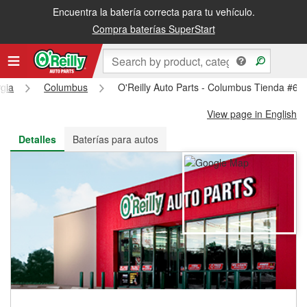
Encuentra la batería correcta para tu vehículo.
Recibe tu orden gratis al día siguiente o recógela en la tienda
Compra baterías SuperStart
gia
Columbus
O'Reilly Auto Parts - Columbus Tienda #65
View page in English
Detalles
Baterías para autos