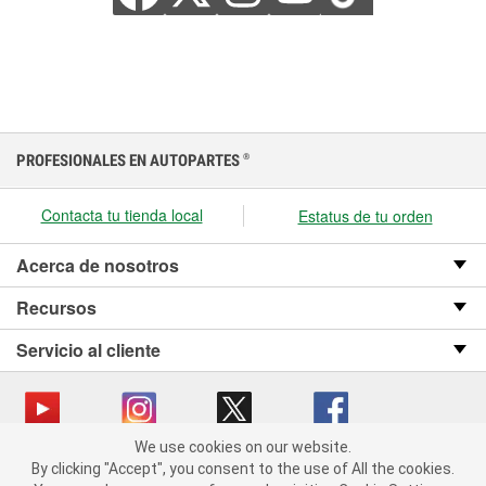
PROFESIONALES EN AUTOPARTES
®
Contacta tu tienda local
Estatus de tu orden
Acerca de nosotros
Recursos
Servicio al cliente
We use cookies on our website.
We use cookies on our website. By clicking "Accept", you consent
Copyright © 2008-2026 O’Reilly Auto Parts v OST_3.2.0.0.729 (3) cv1361
By clicking "Accept", you consent to the use of All the cookies.
to the use of All the cookies.
catalog_main