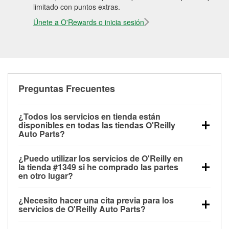
limitado con puntos extras.
Únete a O'Rewards o inicia sesión
Preguntas Frecuentes
¿Todos los servicios en tienda están
disponibles en todas las tiendas O'Reilly
Auto Parts?
Todos los servicios gratuitos de tienda, incluyendo
¿Puedo utilizar los servicios de O'Reilly en
las pruebas de batería, pruebas de alternador y
la tienda #1349 si he comprado las partes
motor de arranque, revisión de la luz “Check Engine”
en otro lugar?
con O'Reilly VeriScan® e instalación de
Puedes solicitar la mayoría de los servicios en tienda
limpiaparabrisas o bombillas, están disponibles en
¿Necesito hacer una cita previa para los
de O'Reilly Auto Parts que estén disponibles en la
todas las tiendas O'Reilly Auto Parts. La tienda
servicios de O'Reilly Auto Parts?
tienda #1349 de Covington, GA aunque hayas
O'Reilly #1349 de Covington, GA también ofrece
No es necesario agendar una cita para ninguno de
comprado las partes en otro sitio. Los servicios como