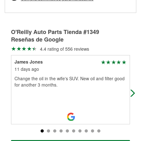
Más información sobre el Programa de Préstamo de
ser rectificados con seguridad. Si tus tambores o discos no
Herramientas de O'Reilly
pueden ser reutilizados, podemos ayudarte a encontrar las
partes de reemplazo correctas para tu reparación.
Rectificación de tambores y discos de freno
O'Reilly Auto Parts Tienda #1349
Reseñas de Google
4.4 rating of 556 reviews
James Jones
De
11 days ago
1 m
Change the oil in the wife's SUV. New oil and filter good
Goo
for another 3 months.