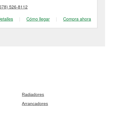
678) 526-8112
(678) 625-05
etalles
|
Cómo llegar
|
Compra ahora
Detalles
|
Radiadores
Arrancadores