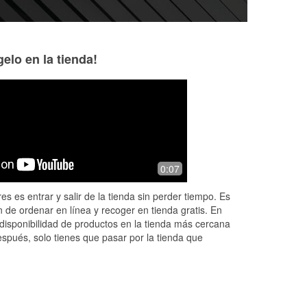
elo en la tienda!
Karl Washington
Irma Condado
6 months ago
7 months ago
Kesha. Was great, went above and
(Translated by Go
0:07
beyond to assist me in my correct
service (Original) 
purchase, the whole store staff was
es es entrar y salir de la tienda sin perder tiempo. Es
great. Love doing buis here Karl
 de ordenar en línea y recoger en tienda gratis. En
disponibilidad de productos en la tienda más cercana
espués, solo tienes que pasar por la tienda que