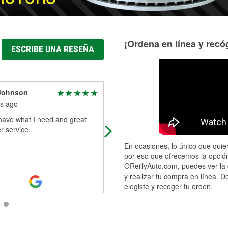
¡Ordena en línea y recóg
ESCRIBE UNA RESEÑA
 Johnson
Lisa Love
s ago
5 months ago
have what I need and great
Very helpful and honest
r service
En ocasiones, lo único que quier
por eso que ofrecemos la opción
OReillyAuto.com, puedes ver la 
y realizar tu compra en línea. D
elegiste y recoger tu orden.