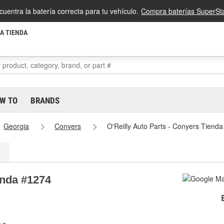
cuentra la batería correcta para tu vehículo.
Compra baterías SuperSta
LA TIENDA
W TO
BRANDS
Georgia
Conyers
O'Reilly Auto Parts - Conyers Tiend
enda #1274