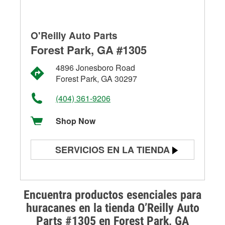
O'Reilly Auto Parts
Forest Park, GA #1305
4896 Jonesboro Road
Forest Park, GA 30297
(404) 361-9206
Shop Now
SERVICIOS EN LA TIENDA
Prueba de batería
Prueba de alternadores y
Encuentra productos esenciales para
arrancadores
huracanes en la tienda O’Reilly Auto
Parts #1305 en Forest Park, GA
Revisión de la luz "Check Engine"