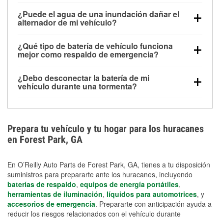
Una batería completamente cargada puede
¿Puede el agua de una inundación dañar el
alimentar pequeños accesorios durante un tiempo
alternador de mi vehículo?
limitado, pero el uso repetido sin conducir el vehículo
Sí. Los alternadores suelen estar montados en la
puede descargarla rápidamente. Se recomienda
¿Qué tipo de batería de vehículo funciona
parte baja del compartimento del motor y pueden
contar con un equipo de carga de respaldo para
mejor como respaldo de emergencia?
dañarse si se sumergen, lo que puede provocar una
cortes prolongados.
Las baterías AGM y marinas se usan comúnmente
falla en el sistema de carga y que la batería se agote
¿Debo desconectar la batería de mi
para aplicaciones de ciclo profundo porque son
días después de la exposición.
vehículo durante una tormenta?
selladas, resistentes a las vibraciones y más
Desconectarla puede ayudar a prevenir ciertas
adecuadas para ciclos repetidos de descarga
sobrecargas eléctricas, pero no te protegerá contra
profunda y recarga.
los daños por inundación. Evitar el agua estancada y
Prepara tu vehículo y tu hogar para los huracanes
preparar opciones de carga de respaldo son
en Forest Park, GA
medidas de protección más efectivas.
En O’Reilly Auto Parts de Forest Park, GA, tienes a tu disposición
suministros para prepararte ante los huracanes, incluyendo
baterías de respaldo
,
equipos de energía portátiles
,
herramientas de iluminación
,
líquidos para automotrices
, y
accesorios de emergencia
. Prepararte con anticipación ayuda a
reducir los riesgos relacionados con el vehículo durante