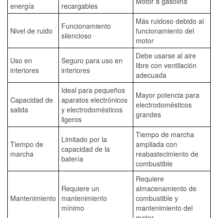
Motor a gasolina
energía
recargables
Más ruidoso debido al
Funcionamiento
Nivel de ruido
funcionamiento del
silencioso
motor
Debe usarse al aire
Uso en
Seguro para uso en
libre con ventilación
interiores
interiores
adecuada
Ideal para pequeños
Mayor potencia para
Capacidad de
aparatos electrónicos
electrodomésticos
salida
y electrodomésticos
grandes
ligeros
Tiempo de marcha
Limitado por la
Tiempo de
ampliada con
capacidad de la
marcha
reabastecimiento de
batería
combustible
Requiere
Requiere un
almacenamiento de
Mantenimiento
mantenimiento
combustible y
mínimo
mantenimiento del
motor