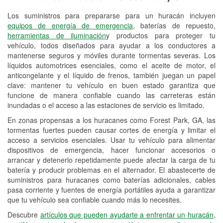
Los suministros para prepararse para un huracán incluyen
Reciclaje de baterías y aceite
equipos de energía de emergencia
, baterías de repuesto,
herramientas de iluminación
y productos para proteger tu
Instalación de bombillas de faros
vehículo, todos diseñados para ayudar a los conductores a
Instalación de limpiaparabrisas
mantenerse seguros y móviles durante tormentas severas. Los
líquidos automotrices esenciales, como el aceite de motor, el
Programa de Préstamo de
anticongelante y el líquido de frenos, también juegan un papel
clave: mantener tu vehículo en buen estado garantiza que
Herramientas
funcione de manera confiable cuando las carreteras están
inundadas o el acceso a las estaciones de servicio es limitado.
Rectificación de tambores y discos de
freno
En zonas propensas a los huracanes como Forest Park, GA, las
tormentas fuertes pueden causar cortes de energía y limitar el
Hurricane Supplies
acceso a servicios esenciales. Usar tu vehículo para alimentar
dispositivos de emergencia, hacer funcionar accesorios o
Conoce más
arrancar y detenerlo repetidamente puede afectar la carga de tu
batería y producir problemas en el alternador. El abastecerte de
suministros para huracanes como baterías adicionales, cables
pasa corriente y fuentes de energía portátiles ayuda a garantizar
que tu vehículo sea confiable cuando más lo necesites.
Descubre
artículos que pueden ayudarte a enfrentar un huracán,