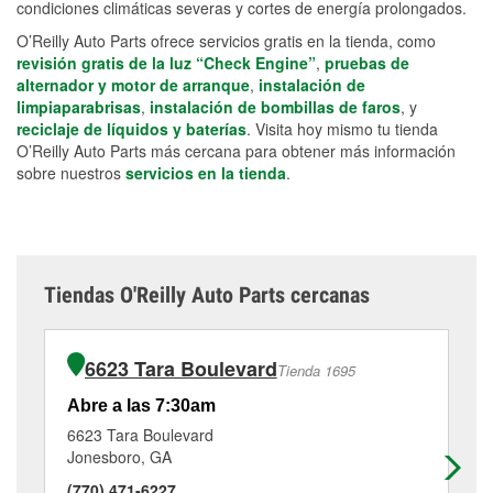
condiciones climáticas severas y cortes de energía prolongados.
O’Reilly Auto Parts ofrece servicios gratis en la tienda, como
revisión gratis de la luz “Check Engine”
,
pruebas de
alternador y motor de arranque
,
instalación de
limpiaparabrisas
,
instalación de bombillas de faros
, y
reciclaje de líquidos y baterías
. Visita hoy mismo tu tienda
O’Reilly Auto Parts más cercana para obtener más información
sobre nuestros
servicios en la tienda
.
Tiendas O'Reilly Auto Parts cercanas
6623 Tara Boulevard
Tienda 1695
Abre a las 7:30am
Ab
6623 Tara Boulevard
19
Jonesboro, GA
Mo
(770) 471-6227
(7