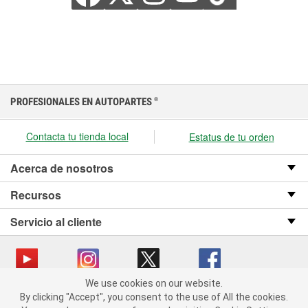
PROFESIONALES EN AUTOPARTES
®
Contacta tu tienda local
Estatus de tu orden
Acerca de nosotros
Recursos
Servicio al cliente
We use cookies on our website.
We use cookies on our website. By clicking "Accept", you consent
Copyright © 2008-2026 O’Reilly Auto Parts v OST_3.2.0.0.729 (3) cv1361
By clicking "Accept", you consent to the use of All the cookies.
to the use of All the cookies.
catalog_main