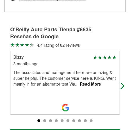
Más información sobre el Programa de Préstamo de
ser rectificados con seguridad. Si tus tambores o discos no
Herramientas de O'Reilly
pueden ser reutilizados, podemos ayudarte a encontrar las
partes de reemplazo correctas para tu reparación.
Rectificación de tambores y discos de freno
O'Reilly Auto Parts Tienda #6635
Reseñas de Google
4.4 rating of 82 reviews
Dizzy
Roc
3 months ago
4 m
The associates and management here are amazing &
Hel
super helpful. The customer service here is KING. Went
hav
mainly in for an alternator test Wa
...
Read More