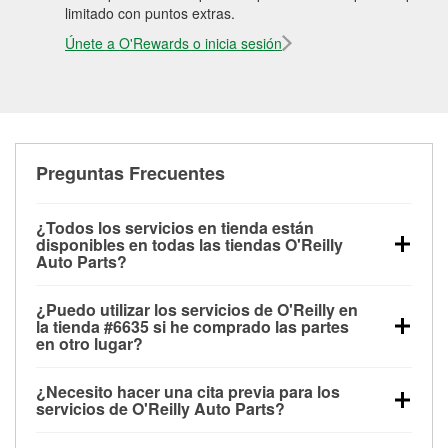
limitado con puntos extras.
Únete a O'Rewards o inicia sesión
Preguntas Frecuentes
¿Todos los servicios en tienda están
disponibles en todas las tiendas O'Reilly
Auto Parts?
Todos los servicios gratuitos de tienda, incluyendo
¿Puedo utilizar los servicios de O'Reilly en
las pruebas de batería, pruebas de alternador y
la tienda #6635 si he comprado las partes
motor de arranque, revisión de la luz “Check Engine”
en otro lugar?
con O'Reilly VeriScan® e instalación de
Puedes solicitar la mayoría de los servicios en tienda
limpiaparabrisas o bombillas, están disponibles en
¿Necesito hacer una cita previa para los
de O'Reilly Auto Parts que estén disponibles en la
todas las tiendas O'Reilly Auto Parts. La tienda
servicios de O'Reilly Auto Parts?
tienda #6635 de Morrow, GA aunque hayas
O'Reilly #6635 de Morrow, GA también ofrece
No es necesario agendar una cita para ninguno de
comprado las partes en otro sitio. Los servicios como