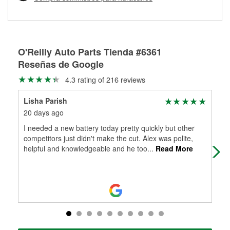
Más información sobre el Programa de Préstamo de
ser rectificados con seguridad. Si tus tambores o discos no
Herramientas de O'Reilly
pueden ser reutilizados, podemos ayudarte a encontrar las
partes de reemplazo correctas para tu reparación.
Rectificación de tambores y discos de freno
O'Reilly Auto Parts Tienda #6361
Reseñas de Google
4.3 rating of 216 reviews
Lisha Parish
sha
20 days ago
1 m
I needed a new battery today pretty quickly but other
I am
competitors just didn't make the cut. Alex was polite,
hav
helpful and knowledgeable and he too
...
Read More
str