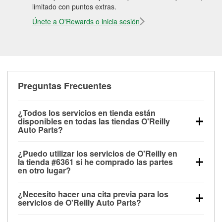
limitado con puntos extras.
Únete a O'Rewards o inicia sesión
Preguntas Frecuentes
¿Todos los servicios en tienda están
disponibles en todas las tiendas O'Reilly
Auto Parts?
Todos los servicios gratuitos de tienda, incluyendo
¿Puedo utilizar los servicios de O'Reilly en
las pruebas de batería, pruebas de alternador y
la tienda #6361 si he comprado las partes
motor de arranque, revisión de la luz “Check Engine”
en otro lugar?
con O'Reilly VeriScan® e instalación de
Puedes solicitar la mayoría de los servicios en tienda
limpiaparabrisas o bombillas, están disponibles en
¿Necesito hacer una cita previa para los
de O'Reilly Auto Parts que estén disponibles en la
todas las tiendas O'Reilly Auto Parts. La tienda
servicios de O'Reilly Auto Parts?
tienda #6361 de Marietta, GA aunque hayas
O'Reilly #6361 de Marietta, GA también ofrece
No es necesario agendar una cita para ninguno de
comprado las partes en otro sitio. Los servicios como