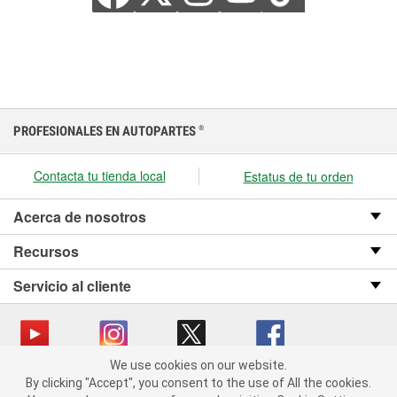
PROFESIONALES EN AUTOPARTES
®
Contacta tu tienda local
Estatus de tu orden
Acerca de nosotros
Recursos
Servicio al cliente
We use cookies on our website.
We use cookies on our website. By clicking "Accept", you consent
Copyright © 2008-2026 O’Reilly Auto Parts v OST_3.2.0.0.729 (3) cv1361
By clicking "Accept", you consent to the use of All the cookies.
to the use of All the cookies.
catalog_main