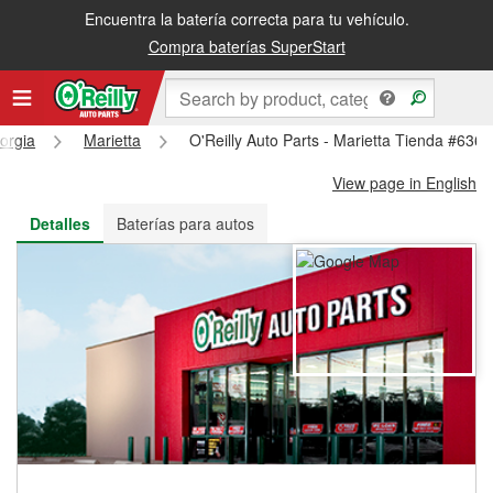
Encuentra la batería correcta para tu vehículo.
Recibe tu orden gratis al día siguiente o recógela en la tienda
Compra baterías SuperStart
orgia
Marietta
O'Reilly Auto Parts - Marietta Tienda #6361
View page in English
Detalles
Baterías para autos