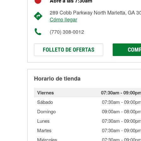
Abre a las 7:30am
289 Cobb Parkway North Marietta, GA 3
Cómo llegar
(770) 308-0012
FOLLETO DE OFERTAS
COMP
Horario de tienda
Viernes
07:30am
-
09:00p
Sábado
07:30am
-
09:00p
Domingo
09:00am
-
08:00p
Lunes
07:30am
-
09:00p
Martes
07:30am
-
09:00p
Miércoles
07:30am
-
09:00p