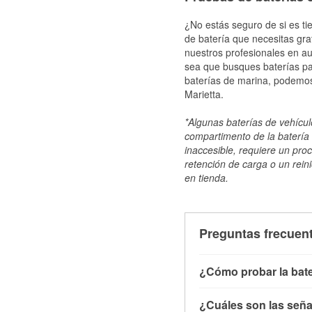
¿No estás seguro de si es ti
de batería que necesitas gra
nuestros profesionales en au
sea que busques baterías par
baterías de marina, podemos
Marietta.
*Algunas baterías de vehículo
compartimento de la batería 
inaccesible, requiere un pro
retención de carga o un reini
en tienda.
Preguntas frecuent
¿Cómo probar la bate
Puedes probar la bater
¿Cuáles son las señal
con el vehículo apagado