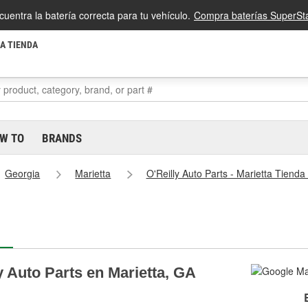
cuentra la batería correcta para tu vehículo.
Compra baterías SuperSta
LA TIENDA
W TO
BRANDS
Georgia
Marietta
O'Reilly Auto Parts - Marietta Tiend
y Auto Parts en Marietta, GA