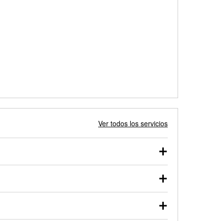
Ver todos los servicios
 autos, camionetas, SUVs, vehículos comerciales y
 probarse dentro o fuera del vehículo y cargarse en
uno de nuestros profesionales te ayudará a encontrar
otor de arranque o alternador. Lleva tu vehículo a tu
y arranque en el estacionamiento, o desmonta el
rueben.