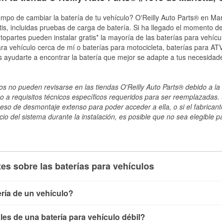
empo de cambiar la batería de tu vehículo? O'Reilly Auto Parts® en Mari
tis, incluidas pruebas de carga de batería. Si ha llegado el momento de
topartes pueden instalar gratis* la mayoría de las baterías para vehíc
a vehículo cerca de mí o baterías para motocicleta, baterías para ATV,
 ayudarte a encontrar la batería que mejor se adapte a tus necesidad
s no pueden revisarse en las tiendas O'Reilly Auto Parts® debido a la 
o a requisitos técnicos específicos requeridos para ser reemplazadas. S
ceso de desmontaje extenso para poder acceder a ella, o si el fabricant
cio del sistema durante la instalación, es posible que no sea elegible pa
es sobre las baterías para vehículos
ría de un vehículo?
ía de un vehículo de varias maneras. El método más rápido es ut
es de una batería para vehículo débil?
, conecta los cables a las terminales de la batería y verifica el 