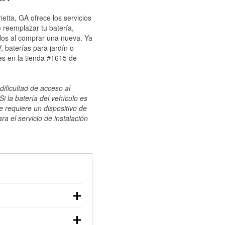
etta, GA ofrece los servicios
 reemplazar tu batería,
ulos al comprar una nueva. Ya
 baterías para jardín o
es en la tienda #1615 de
dificultad de acceso al
i la batería del vehículo es
e requiere un dispositivo de
ra el servicio de instalación
ilizar un multímetro:
voltaje: una batería en