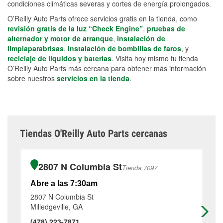
condiciones climáticas severas y cortes de energía prolongados.
O’Reilly Auto Parts ofrece servicios gratis en la tienda, como
revisión gratis de la luz “Check Engine”
,
pruebas de
alternador y motor de arranque
,
instalación de
limpiaparabrisas
,
instalación de bombillas de faros
, y
reciclaje de líquidos y baterías
. Visita hoy mismo tu tienda
O’Reilly Auto Parts más cercana para obtener más información
sobre nuestros
servicios en la tienda
.
Tiendas O'Reilly Auto Parts cercanas
2807 N Columbia St
Tienda 7097
Abre a las 7:30am
Ab
2807 N Columbia St
25
Milledgeville, GA
Gr
(478) 223-7871
(4