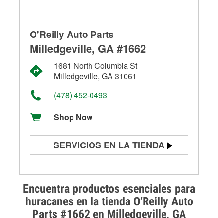
O'Reilly Auto Parts
Milledgeville, GA #1662
1681 North Columbia St
Milledgeville, GA 31061
(478) 452-0493
Shop Now
SERVICIOS EN LA TIENDA
Prueba de batería
Prueba de alternadores y
Encuentra productos esenciales para
arrancadores
huracanes en la tienda O’Reilly Auto
Parts #1662 en Milledgeville, GA
Revisión de la luz "Check Engine"