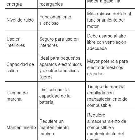
Motor a gasolina
energía
recargables
Más ruidoso debido al
Funcionamiento
Nivel de ruido
funcionamiento del
silencioso
motor
Debe usarse al aire
Uso en
Seguro para uso en
libre con ventilación
interiores
interiores
adecuada
Ideal para pequeños
Mayor potencia para
Capacidad de
aparatos electrónicos
electrodomésticos
salida
y electrodomésticos
grandes
ligeros
Tiempo de marcha
Limitado por la
Tiempo de
ampliada con
capacidad de la
marcha
reabastecimiento de
batería
combustible
Requiere
Requiere un
almacenamiento de
Mantenimiento
mantenimiento
combustible y
mínimo
mantenimiento del
motor