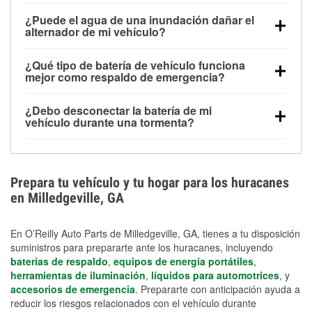
Una batería completamente cargada puede
¿Puede el agua de una inundación dañar el
alimentar pequeños accesorios durante un tiempo
alternador de mi vehículo?
limitado, pero el uso repetido sin conducir el vehículo
Sí. Los alternadores suelen estar montados en la
puede descargarla rápidamente. Se recomienda
¿Qué tipo de batería de vehículo funciona
parte baja del compartimento del motor y pueden
contar con un equipo de carga de respaldo para
mejor como respaldo de emergencia?
dañarse si se sumergen, lo que puede provocar una
cortes prolongados.
Las baterías AGM y marinas se usan comúnmente
falla en el sistema de carga y que la batería se agote
¿Debo desconectar la batería de mi
para aplicaciones de ciclo profundo porque son
días después de la exposición.
vehículo durante una tormenta?
selladas, resistentes a las vibraciones y más
Desconectarla puede ayudar a prevenir ciertas
adecuadas para ciclos repetidos de descarga
sobrecargas eléctricas, pero no te protegerá contra
profunda y recarga.
los daños por inundación. Evitar el agua estancada y
Prepara tu vehículo y tu hogar para los huracanes
preparar opciones de carga de respaldo son
en Milledgeville, GA
medidas de protección más efectivas.
En O’Reilly Auto Parts de Milledgeville, GA, tienes a tu disposición
suministros para prepararte ante los huracanes, incluyendo
baterías de respaldo
,
equipos de energía portátiles
,
herramientas de iluminación
,
líquidos para automotrices
, y
accesorios de emergencia
. Prepararte con anticipación ayuda a
reducir los riesgos relacionados con el vehículo durante