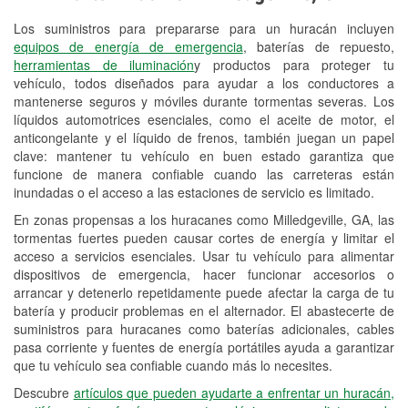
Los suministros para prepararse para un huracán incluyen
Reciclaje de baterías y aceite
equipos de energía de emergencia
, baterías de repuesto,
herramientas de iluminación
y productos para proteger tu
Instalación de bombillas de faros
vehículo, todos diseñados para ayudar a los conductores a
Instalación de limpiaparabrisas
mantenerse seguros y móviles durante tormentas severas. Los
líquidos automotrices esenciales, como el aceite de motor, el
Programa de Préstamo de
anticongelante y el líquido de frenos, también juegan un papel
clave: mantener tu vehículo en buen estado garantiza que
Herramientas
funcione de manera confiable cuando las carreteras están
inundadas o el acceso a las estaciones de servicio es limitado.
Rectificación de tambores y discos de
freno
En zonas propensas a los huracanes como Milledgeville, GA, las
tormentas fuertes pueden causar cortes de energía y limitar el
Hurricane Supplies
acceso a servicios esenciales. Usar tu vehículo para alimentar
dispositivos de emergencia, hacer funcionar accesorios o
Conoce más
arrancar y detenerlo repetidamente puede afectar la carga de tu
batería y producir problemas en el alternador. El abastecerte de
suministros para huracanes como baterías adicionales, cables
pasa corriente y fuentes de energía portátiles ayuda a garantizar
que tu vehículo sea confiable cuando más lo necesites.
Descubre
artículos que pueden ayudarte a enfrentar un huracán,