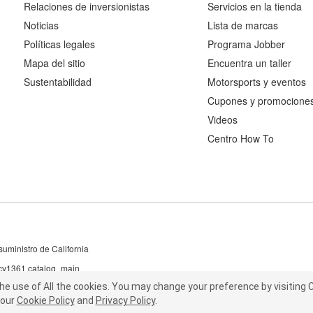
Relaciones de inversionistas
Servicios en la tienda
Noticias
Lista de marcas
Políticas legales
Programa Jobber
Mapa del sitio
Encuentra un taller
Sustentabilidad
Motorsports y eventos
Cupones y promocione
Videos
Centro How To
uministro de California
 cv1361 catalog_main
the use of All the cookies.
he use of All the cookies.
You may change your preference by visiting C
You may change your preference by visiting
our
t our
Cookie Policy
Cookie Policy
and
and
Privacy Policy
Privacy Policy
.
.