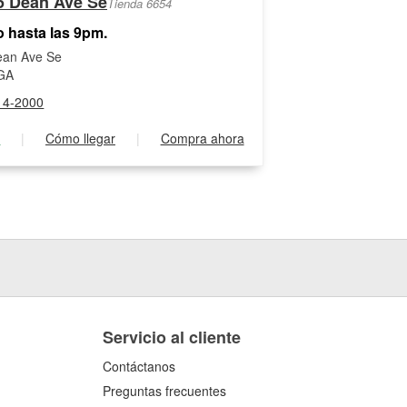
5 Dean Ave Se
Tienda 6654
o hasta las 9pm.
ean Ave Se
GA
14-2000
s
|
Cómo llegar
|
Compra ahora
Servicio al cliente
Contáctanos
Preguntas frecuentes