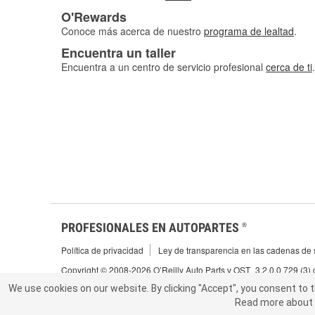
O'Rewards
Conoce más acerca de nuestro
programa de lealtad
.
Encuentra un taller
Encuentra a un centro de servicio profesional
cerca de ti
.
PROFESIONALES EN AUTOPARTES
®
Política de privacidad
Ley de transparencia en las cadenas de s
Copyright © 2008-2026 O’Reilly Auto Parts v OST_3.2.0.0.729 (3)
We use cookies on our website.
We use cookies on our website. By clicking "Accept", you consent to 
By clicking "Accept", you consent to t
Read more about 
abou