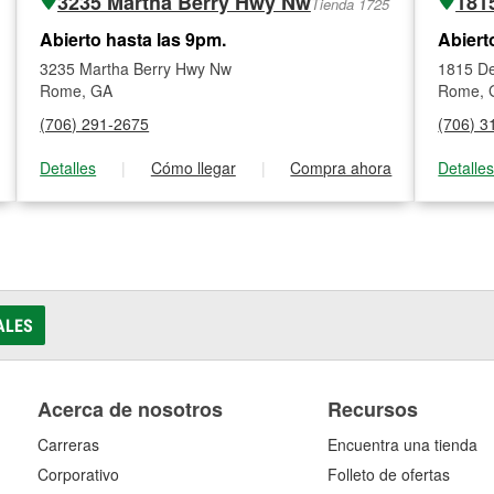
3235 Martha Berry Hwy Nw
181
Tienda 1725
Abierto hasta las 9pm.
Abiert
3235 Martha Berry Hwy Nw
1815 D
Rome, GA
Rome, 
(706) 291-2675
(706) 3
Detalles
|
Cómo llegar
|
Compra ahora
Detalle
ALES
Acerca de nosotros
Recursos
Carreras
Encuentra una tienda
Corporativo
Folleto de ofertas