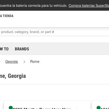
cuentra la batería correcta para tu vehículo.
Compra baterías SuperSta
LA TIENDA
W TO
BRANDS
Georgia
Rome
me, Georgia