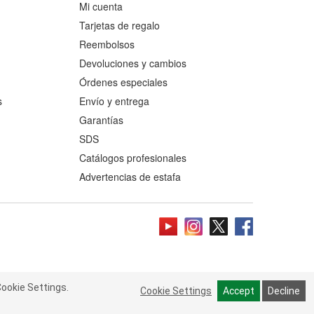
Mi cuenta
Tarjetas de regalo
Reembolsos
Devoluciones y cambios
Órdenes especiales
s
Envío y entrega
Garantías
SDS
Catálogos profesionales
Advertencias de estafa
ookie Settings.
 Cookie Settings.
Read more
Cookie Settings
Cookie Settings
Accept
Accept
Decline
Decline