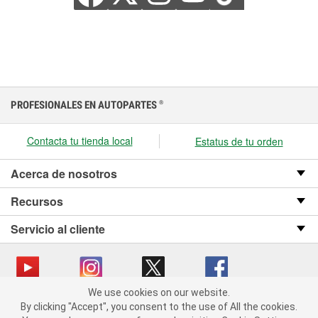
PROFESIONALES EN AUTOPARTES
®
Contacta tu tienda local
Estatus de tu orden
Acerca de nosotros
Recursos
Servicio al cliente
We use cookies on our website.
We use cookies on our website. By clicking "Accept", you consent
Copyright © 2008-2026 O’Reilly Auto Parts v OST_3.2.0.0.729 (3) cv1361
By clicking "Accept", you consent to the use of All the cookies.
to the use of All the cookies.
catalog_main