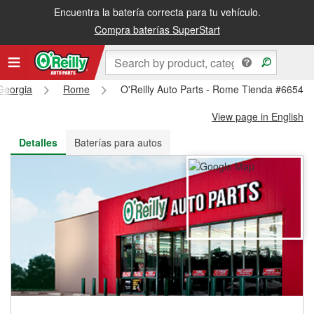
Encuentra la batería correcta para tu vehículo.
Recibe tu orden gratis al día siguiente o recógela en la tienda
Compra baterías SuperStart
Georgia
Rome
O'Reilly Auto Parts - Rome Tienda #6654
View page in English
Detalles
Baterías para autos