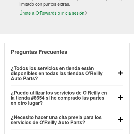
limitado con puntos extras.
Únete a O'Rewards o inicia sesión
Preguntas Frecuentes
¿Todos los servicios en tienda están
disponibles en todas las tiendas O'Reilly
Auto Parts?
Todos los servicios gratuitos de tienda, incluyendo
¿Puedo utilizar los servicios de O'Reilly en
las pruebas de batería, pruebas de alternador y
la tienda #6654 si he comprado las partes
motor de arranque, revisión de la luz “Check Engine”
en otro lugar?
con O'Reilly VeriScan® e instalación de
Puedes solicitar la mayoría de los servicios en tienda
limpiaparabrisas o bombillas, están disponibles en
¿Necesito hacer una cita previa para los
de O'Reilly Auto Parts que estén disponibles en la
todas las tiendas O'Reilly Auto Parts. La tienda
servicios de O'Reilly Auto Parts?
tienda #6654 de Rome, GA aunque hayas comprado
O'Reilly #6654 de Rome, GA también ofrece
No es necesario agendar una cita para ninguno de
las partes en otro sitio. Los servicios como pruebas