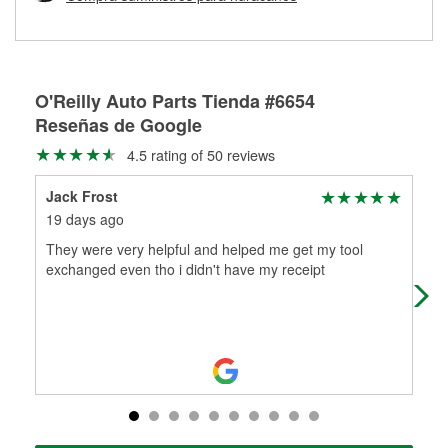
Más información sobre el Programa de Préstamo de
ser rectificados con seguridad. Si tus tambores o discos no
Herramientas de O'Reilly
pueden ser reutilizados, podemos ayudarte a encontrar las
partes de reemplazo correctas para tu reparación.
Rectificación de tambores y discos de freno
O'Reilly Auto Parts Tienda #6654
Reseñas de Google
4.5 rating of 50 reviews
Jack Frost
mic
19 days ago
2 m
They were very helpful and helped me get my tool
Cus
exchanged even tho i didn't have my receipt
rea
aut