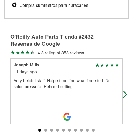
medirán tus tambores o discos para determinar si pueden
Compra suministros para huracanes
Más información sobre el Programa de Préstamo de
ser rectificados con seguridad. Si tus tambores o discos no
Herramientas de O'Reilly
pueden ser reutilizados, podemos ayudarte a encontrar las
partes de reemplazo correctas para tu reparación.
Rectificación de tambores y discos de freno
O'Reilly Auto Parts Tienda #2432
Reseñas de Google
4.3 rating of 358 reviews
Joseph Mills
lis
11 days ago
1 m
Very helpful staff. Helped me find what i needed. No
The
sales pressure. Relaxed setting
nic