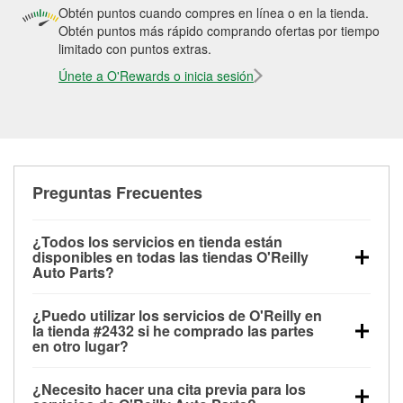
Obtén puntos cuando compres en línea o en la tienda.
Obtén puntos más rápido comprando ofertas por tiempo
limitado con puntos extras.
Únete a O'Rewards o inicia sesión
Preguntas Frecuentes
¿Todos los servicios en tienda están
disponibles en todas las tiendas O'Reilly
Auto Parts?
Todos los servicios gratuitos de tienda, incluyendo
¿Puedo utilizar los servicios de O'Reilly en
las pruebas de batería, pruebas de alternador y
la tienda #2432 si he comprado las partes
motor de arranque, revisión de la luz “Check Engine”
en otro lugar?
con O'Reilly VeriScan® e instalación de
Puedes solicitar la mayoría de los servicios en tienda
limpiaparabrisas o bombillas, están disponibles en
¿Necesito hacer una cita previa para los
de O'Reilly Auto Parts que estén disponibles en la
todas las tiendas O'Reilly Auto Parts. La tienda