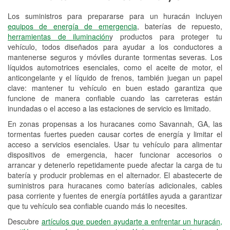
Los suministros para prepararse para un huracán incluyen
Reciclaje de baterías y aceite
equipos de energía de emergencia
, baterías de repuesto,
herramientas de iluminación
y productos para proteger tu
Instalación de bombillas de faros
vehículo, todos diseñados para ayudar a los conductores a
Instalación de limpiaparabrisas
mantenerse seguros y móviles durante tormentas severas. Los
líquidos automotrices esenciales, como el aceite de motor, el
Programa de Préstamo de
anticongelante y el líquido de frenos, también juegan un papel
clave: mantener tu vehículo en buen estado garantiza que
Herramientas
funcione de manera confiable cuando las carreteras están
inundadas o el acceso a las estaciones de servicio es limitado.
Rectificación de tambores y discos de
freno
En zonas propensas a los huracanes como Savannah, GA, las
tormentas fuertes pueden causar cortes de energía y limitar el
Hurricane Supplies
acceso a servicios esenciales. Usar tu vehículo para alimentar
dispositivos de emergencia, hacer funcionar accesorios o
Conoce más
arrancar y detenerlo repetidamente puede afectar la carga de tu
batería y producir problemas en el alternador. El abastecerte de
suministros para huracanes como baterías adicionales, cables
pasa corriente y fuentes de energía portátiles ayuda a garantizar
que tu vehículo sea confiable cuando más lo necesites.
Descubre
artículos que pueden ayudarte a enfrentar un huracán,