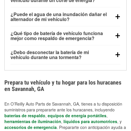
vehículo durante un corte de energía?
Una batería completamente cargada puede
¿Puede el agua de una inundación dañar el
alimentar pequeños accesorios durante un tiempo
alternador de mi vehículo?
limitado, pero el uso repetido sin conducir el vehículo
Sí. Los alternadores suelen estar montados en la
puede descargarla rápidamente. Se recomienda
¿Qué tipo de batería de vehículo funciona
parte baja del compartimento del motor y pueden
contar con un equipo de carga de respaldo para
mejor como respaldo de emergencia?
dañarse si se sumergen, lo que puede provocar una
cortes prolongados.
Las baterías AGM y marinas se usan comúnmente
falla en el sistema de carga y que la batería se agote
¿Debo desconectar la batería de mi
para aplicaciones de ciclo profundo porque son
días después de la exposición.
vehículo durante una tormenta?
selladas, resistentes a las vibraciones y más
Desconectarla puede ayudar a prevenir ciertas
adecuadas para ciclos repetidos de descarga
sobrecargas eléctricas, pero no te protegerá contra
profunda y recarga.
los daños por inundación. Evitar el agua estancada y
Prepara tu vehículo y tu hogar para los huracanes
preparar opciones de carga de respaldo son
en Savannah, GA
medidas de protección más efectivas.
En O’Reilly Auto Parts de Savannah, GA, tienes a tu disposición
suministros para prepararte ante los huracanes, incluyendo
baterías de respaldo
,
equipos de energía portátiles
,
herramientas de iluminación
,
líquidos para automotrices
, y
accesorios de emergencia
. Prepararte con anticipación ayuda a