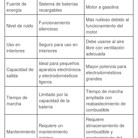
Fuente de
Sistema de baterías
Motor a gasolina
energía
recargables
Más ruidoso debido al
Funcionamiento
Nivel de ruido
funcionamiento del
silencioso
motor
Debe usarse al aire
Uso en
Seguro para uso en
libre con ventilación
interiores
interiores
adecuada
Ideal para pequeños
Mayor potencia para
Capacidad de
aparatos electrónicos
electrodomésticos
salida
y electrodomésticos
grandes
ligeros
Tiempo de marcha
Limitado por la
Tiempo de
ampliada con
capacidad de la
marcha
reabastecimiento de
batería
combustible
Requiere
Requiere un
almacenamiento de
Mantenimiento
mantenimiento
combustible y
mínimo
mantenimiento del