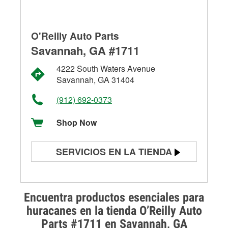
O'Reilly Auto Parts
Savannah, GA #1711
4222 South Waters Avenue
Savannah, GA 31404
(912) 692-0373
Shop Now
SERVICIOS EN LA TIENDA
Prueba de batería
Prueba de alternadores y
Encuentra productos esenciales para
arrancadores
huracanes en la tienda O’Reilly Auto
Parts #1711 en Savannah, GA
Revisión de la luz "Check Engine"