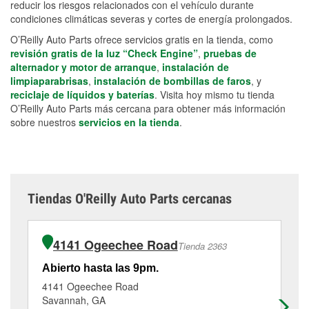
reducir los riesgos relacionados con el vehículo durante
condiciones climáticas severas y cortes de energía prolongados.
O’Reilly Auto Parts ofrece servicios gratis en la tienda, como
revisión gratis de la luz “Check Engine”
,
pruebas de
alternador y motor de arranque
,
instalación de
limpiaparabrisas
,
instalación de bombillas de faros
, y
reciclaje de líquidos y baterías
. Visita hoy mismo tu tienda
O’Reilly Auto Parts más cercana para obtener más información
sobre nuestros
servicios en la tienda
.
Tiendas O'Reilly Auto Parts cercanas
4141 Ogeechee Road
Tienda 2363
Abierto hasta las 9pm.
Ab
4141 Ogeechee Road
11
Savannah, GA
Sa