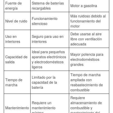
Fuente de
Sistema de baterías
Motor a gasolina
energía
recargables
Más ruidoso debido al
Funcionamiento
Nivel de ruido
funcionamiento del
silencioso
motor
Debe usarse al aire
Uso en
Seguro para uso en
libre con ventilación
interiores
interiores
adecuada
Ideal para pequeños
Mayor potencia para
Capacidad de
aparatos electrónicos
electrodomésticos
salida
y electrodomésticos
grandes
ligeros
Tiempo de marcha
Limitado por la
Tiempo de
ampliada con
capacidad de la
marcha
reabastecimiento de
batería
combustible
Requiere
Requiere un
almacenamiento de
Mantenimiento
mantenimiento
combustible y
mínimo
mantenimiento del