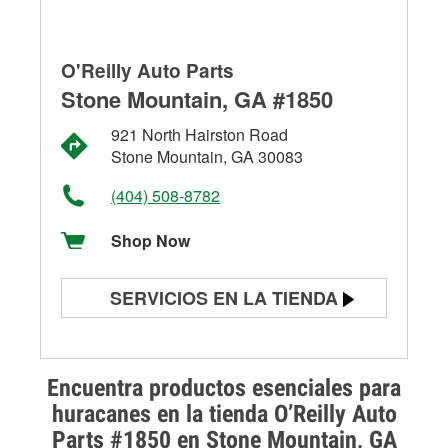
O'Reilly Auto Parts
Stone Mountain, GA #1850
921 North Hairston Road
Stone Mountain, GA 30083
(404) 508-8782
Shop Now
SERVICIOS EN LA TIENDA
Prueba de batería
Prueba de alternadores y
Encuentra productos esenciales para
arrancadores
huracanes en la tienda O’Reilly Auto
Parts #1850 en Stone Mountain, GA
Revisión de la luz "Check Engine"