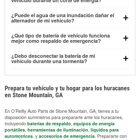
vehículo durante un corte de energía?
Una batería completamente cargada puede
¿Puede el agua de una inundación dañar el
alimentar pequeños accesorios durante un tiempo
alternador de mi vehículo?
limitado, pero el uso repetido sin conducir el vehículo
Sí. Los alternadores suelen estar montados en la
puede descargarla rápidamente. Se recomienda
¿Qué tipo de batería de vehículo funciona
parte baja del compartimento del motor y pueden
contar con un equipo de carga de respaldo para
mejor como respaldo de emergencia?
dañarse si se sumergen, lo que puede provocar una
cortes prolongados.
Las baterías AGM y marinas se usan comúnmente
falla en el sistema de carga y que la batería se agote
¿Debo desconectar la batería de mi
para aplicaciones de ciclo profundo porque son
días después de la exposición.
vehículo durante una tormenta?
selladas, resistentes a las vibraciones y más
Desconectarla puede ayudar a prevenir ciertas
adecuadas para ciclos repetidos de descarga
sobrecargas eléctricas, pero no te protegerá contra
profunda y recarga.
los daños por inundación. Evitar el agua estancada y
Prepara tu vehículo y tu hogar para los huracanes
preparar opciones de carga de respaldo son
en Stone Mountain, GA
medidas de protección más efectivas.
En O’Reilly Auto Parts de Stone Mountain, GA, tienes a tu
disposición suministros para prepararte ante los huracanes,
incluyendo
baterías de respaldo
,
equipos de energía
portátiles
,
herramientas de iluminación
,
líquidos para
automotrices
, y
accesorios de emergencia
. Prepararte con