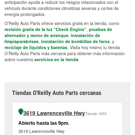
anticipación ayuda a reducir los riesgos relacionados con el
vehículo durante condiciones climáticas severas y cortes de
energía prolongados.
O’Reilly Auto Parts ofrece servicios gratis en la tienda, como
revisión gratis de la luz “Check Engine”
,
pruebas de
alternador y motor de arranque
,
instalación de
limpiaparabrisas
,
instalación de bombillas de faros
, y
reciclaje de líquidos y baterías
. Visita hoy mismo tu tienda
O’Reilly Auto Parts más cercana para obtener más información
sobre nuestros
servicios en la tienda
.
Tiendas O'Reilly Auto Parts cercanas
3619 Lawrenceville Hwy
Tienda 1653
Abierto hasta las 9pm.
Ab
3619 Lawrenceville Hwy
35