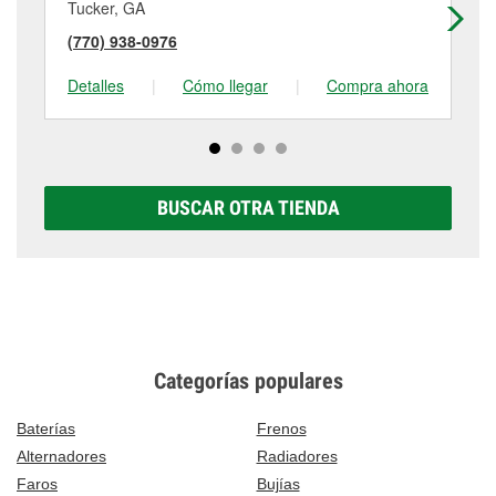
Tucker, GA
De
(770) 938-0976
(4
Detalles
|
Cómo llegar
|
Compra ahora
De
BUSCAR OTRA TIENDA
Categorías populares
Baterías
Frenos
Alternadores
Radiadores
Faros
Bujías