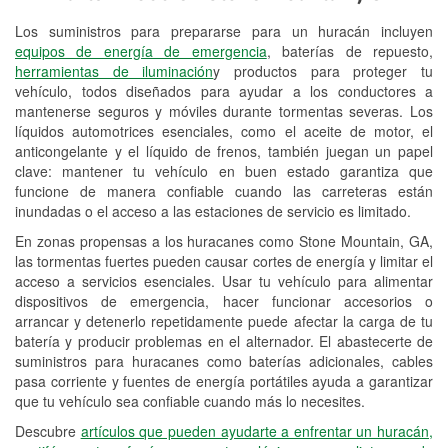
Los suministros para prepararse para un huracán incluyen
Reciclaje de baterías y aceite
equipos de energía de emergencia
, baterías de repuesto,
herramientas de iluminación
y productos para proteger tu
Instalación de bombillas de faros
vehículo, todos diseñados para ayudar a los conductores a
Instalación de limpiaparabrisas
mantenerse seguros y móviles durante tormentas severas. Los
líquidos automotrices esenciales, como el aceite de motor, el
Programa de Préstamo de
anticongelante y el líquido de frenos, también juegan un papel
clave: mantener tu vehículo en buen estado garantiza que
Herramientas
funcione de manera confiable cuando las carreteras están
inundadas o el acceso a las estaciones de servicio es limitado.
Rectificación de tambores y discos de
freno
En zonas propensas a los huracanes como Stone Mountain, GA,
las tormentas fuertes pueden causar cortes de energía y limitar el
Hurricane Supplies
acceso a servicios esenciales. Usar tu vehículo para alimentar
dispositivos de emergencia, hacer funcionar accesorios o
Conoce más
arrancar y detenerlo repetidamente puede afectar la carga de tu
batería y producir problemas en el alternador. El abastecerte de
suministros para huracanes como baterías adicionales, cables
pasa corriente y fuentes de energía portátiles ayuda a garantizar
que tu vehículo sea confiable cuando más lo necesites.
Descubre
artículos que pueden ayudarte a enfrentar un huracán,