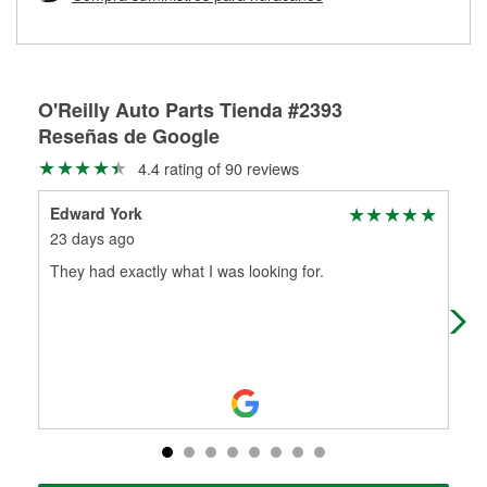
Más información sobre el Programa de Préstamo de
ser rectificados con seguridad. Si tus tambores o discos no
Herramientas de O'Reilly
pueden ser reutilizados, podemos ayudarte a encontrar las
partes de reemplazo correctas para tu reparación.
Rectificación de tambores y discos de freno
O'Reilly Auto Parts Tienda #2393
Reseñas de Google
4.4 rating of 90 reviews
Edward York
Jer
23 days ago
4 m
They had exactly what I was looking for.
The
oth
per