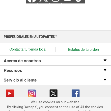
PROFESIONALES EN AUTOPARTES
®
Contacta tu tienda local
Estatus de tu orden
Acerca de nosotros
Recursos
Servicio al cliente
We use cookies on our website.
We use cookies on our website. By clicking "Accept", you consent
Copyright © 2008-2026 O’Reilly Auto Parts v OST_3.2.0.0.729 (3) cv1361
By clicking "Accept", you consent to the use of All the cookies.
to the use of All the cookies.
catalog_main