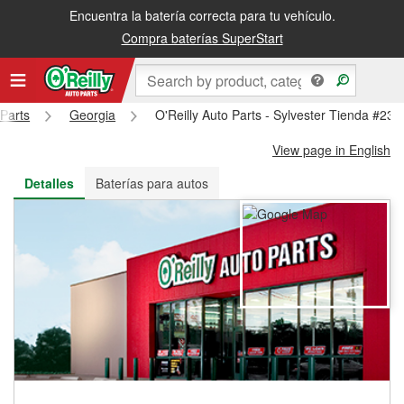
Encuentra la batería correcta para tu vehículo.
Recibe tu orden gratis al día siguiente o recógela en la tienda
Compra baterías SuperStart
 Parts
Georgia
O'Reilly Auto Parts - Sylvester Tienda #239
View page in English
Detalles
Baterías para autos