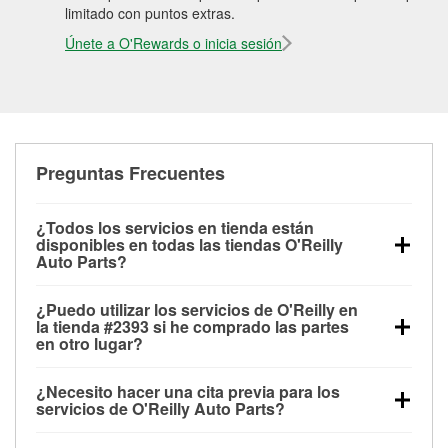
limitado con puntos extras.
Únete a O'Rewards o inicia sesión
Preguntas Frecuentes
¿Todos los servicios en tienda están
disponibles en todas las tiendas O'Reilly
Auto Parts?
Todos los servicios gratuitos de tienda, incluyendo
¿Puedo utilizar los servicios de O'Reilly en
las pruebas de batería, pruebas de alternador y
la tienda #2393 si he comprado las partes
motor de arranque, revisión de la luz “Check Engine”
en otro lugar?
con O'Reilly VeriScan® e instalación de
Puedes solicitar la mayoría de los servicios en tienda
limpiaparabrisas o bombillas, están disponibles en
¿Necesito hacer una cita previa para los
de O'Reilly Auto Parts que estén disponibles en la
todas las tiendas O'Reilly Auto Parts. La tienda
servicios de O'Reilly Auto Parts?
tienda #2393 de Sylvester, GA aunque hayas
O'Reilly #2393 de Sylvester, GA también ofrece
No es necesario agendar una cita para ninguno de
comprado las partes en otro sitio. Los servicios como