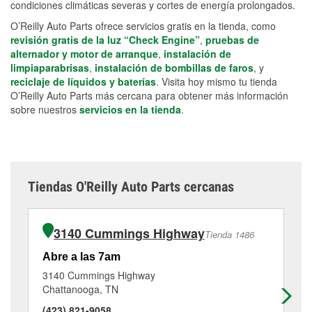
condiciones climáticas severas y cortes de energía prolongados.
O’Reilly Auto Parts ofrece servicios gratis en la tienda, como
revisión gratis de la luz “Check Engine”
,
pruebas de
alternador y motor de arranque
,
instalación de
limpiaparabrisas
,
instalación de bombillas de faros
, y
reciclaje de líquidos y baterías
. Visita hoy mismo tu tienda
O’Reilly Auto Parts más cercana para obtener más información
sobre nuestros
servicios en la tienda
.
Tiendas O'Reilly Auto Parts cercanas
3140 Cummings Highway
Tienda 1486
Abre a las 7am
Ab
3140 Cummings Highway
13
Chattanooga, TN
Ch
(423) 821-9058
(7