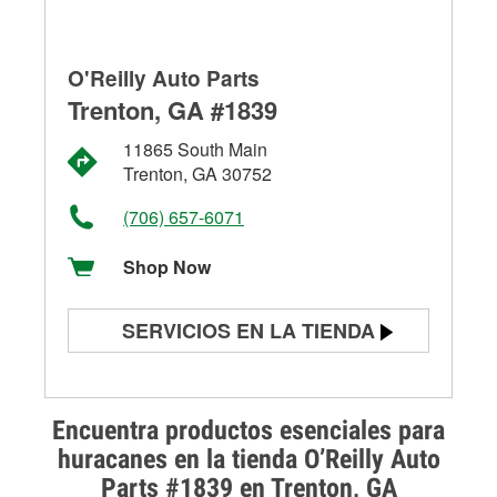
O'Reilly Auto Parts
Trenton, GA #1839
11865 South Main
Trenton, GA 30752
(706) 657-6071
Shop Now
SERVICIOS EN LA TIENDA
Prueba de batería
Prueba de alternadores y
Encuentra productos esenciales para
arrancadores
huracanes en la tienda O’Reilly Auto
Parts #1839 en Trenton, GA
Revisión de la luz "Check Engine"