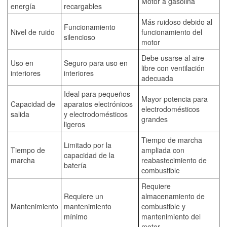
Motor a gasolina
energía
recargables
Más ruidoso debido al
Funcionamiento
Nivel de ruido
funcionamiento del
silencioso
motor
Debe usarse al aire
Uso en
Seguro para uso en
libre con ventilación
interiores
interiores
adecuada
Ideal para pequeños
Mayor potencia para
Capacidad de
aparatos electrónicos
electrodomésticos
salida
y electrodomésticos
grandes
ligeros
Tiempo de marcha
Limitado por la
Tiempo de
ampliada con
capacidad de la
marcha
reabastecimiento de
batería
combustible
Requiere
Requiere un
almacenamiento de
Mantenimiento
mantenimiento
combustible y
mínimo
mantenimiento del
motor