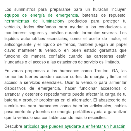
Los suministros para prepararse para un huracán incluyen
Reciclaje de baterías y aceite
equipos de energía de emergencia
, baterías de repuesto,
herramientas de iluminación
y productos para proteger tu
Instalación de bombillas de faros
vehículo, todos diseñados para ayudar a los conductores a
Instalación de limpiaparabrisas
mantenerse seguros y móviles durante tormentas severas. Los
líquidos automotrices esenciales, como el aceite de motor, el
Programa de Préstamo de
anticongelante y el líquido de frenos, también juegan un papel
clave: mantener tu vehículo en buen estado garantiza que
Herramientas
funcione de manera confiable cuando las carreteras están
inundadas o el acceso a las estaciones de servicio es limitado.
Rectificación de tambores y discos de
freno
En zonas propensas a los huracanes como Trenton, GA, las
tormentas fuertes pueden causar cortes de energía y limitar el
Mangueras hidráulicas a la medida
acceso a servicios esenciales. Usar tu vehículo para alimentar
dispositivos de emergencia, hacer funcionar accesorios o
Hurricane Supplies
arrancar y detenerlo repetidamente puede afectar la carga de tu
batería y producir problemas en el alternador. El abastecerte de
Conoce más
suministros para huracanes como baterías adicionales, cables
pasa corriente y fuentes de energía portátiles ayuda a garantizar
que tu vehículo sea confiable cuando más lo necesites.
Descubre
artículos que pueden ayudarte a enfrentar un huracán,