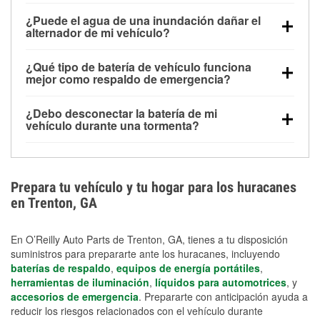
Una batería completamente cargada puede
¿Puede el agua de una inundación dañar el
alimentar pequeños accesorios durante un tiempo
alternador de mi vehículo?
limitado, pero el uso repetido sin conducir el vehículo
Sí. Los alternadores suelen estar montados en la
puede descargarla rápidamente. Se recomienda
¿Qué tipo de batería de vehículo funciona
parte baja del compartimento del motor y pueden
contar con un equipo de carga de respaldo para
mejor como respaldo de emergencia?
dañarse si se sumergen, lo que puede provocar una
cortes prolongados.
Las baterías AGM y marinas se usan comúnmente
falla en el sistema de carga y que la batería se agote
¿Debo desconectar la batería de mi
para aplicaciones de ciclo profundo porque son
días después de la exposición.
vehículo durante una tormenta?
selladas, resistentes a las vibraciones y más
Desconectarla puede ayudar a prevenir ciertas
adecuadas para ciclos repetidos de descarga
sobrecargas eléctricas, pero no te protegerá contra
profunda y recarga.
los daños por inundación. Evitar el agua estancada y
Prepara tu vehículo y tu hogar para los huracanes
preparar opciones de carga de respaldo son
en Trenton, GA
medidas de protección más efectivas.
En O’Reilly Auto Parts de Trenton, GA, tienes a tu disposición
suministros para prepararte ante los huracanes, incluyendo
baterías de respaldo
,
equipos de energía portátiles
,
herramientas de iluminación
,
líquidos para automotrices
, y
accesorios de emergencia
. Prepararte con anticipación ayuda a
reducir los riesgos relacionados con el vehículo durante