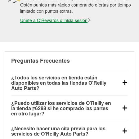
Obtén puntos más rápido comprando ofertas por tiempo
limitado con puntos extras.
Únete a O'Rewards o inicia sesión
Preguntas Frecuentes
¿Todos los servicios en tienda están
disponibles en todas las tiendas O'Reilly
Auto Parts?
Todos los servicios gratuitos de tienda, incluyendo
¿Puedo utilizar los servicios de O'Reilly en
las pruebas de batería, pruebas de alternador y
la tienda #6288 si he comprado las partes
motor de arranque, revisión de la luz “Check Engine”
en otro lugar?
con O'Reilly VeriScan® e instalación de
Puedes solicitar la mayoría de los servicios en tienda
limpiaparabrisas o bombillas, están disponibles en
¿Necesito hacer una cita previa para los
de O'Reilly Auto Parts que estén disponibles en la
todas las tiendas O'Reilly Auto Parts. La tienda
servicios de O'Reilly Auto Parts?
tienda #6288 de Ewa Beach, HI aunque hayas