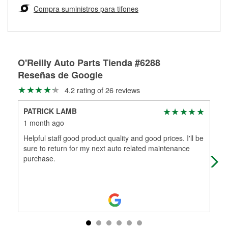
medirán tus tambores o discos para determinar si pueden
Compra suministros para tifones
Más información sobre el Programa de Préstamo de
ser rectificados con seguridad. Si tus tambores o discos no
Herramientas de O'Reilly
pueden ser reutilizados, podemos ayudarte a encontrar las
partes de reemplazo correctas para tu reparación.
Rectificación de tambores y discos de freno
O'Reilly Auto Parts Tienda #6288
Reseñas de Google
4.2 rating of 26 reviews
PATRICK LAMB
Sie
1 month ago
2 m
Helpful staff good product quality and good prices. I'll be
I w
sure to return for my next auto related maintenance
and
purchase.
pur