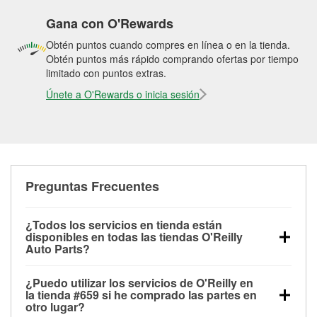
Gana con O'Rewards
Obtén puntos cuando compres en línea o en la tienda.
Obtén puntos más rápido comprando ofertas por tiempo
limitado con puntos extras.
Únete a O'Rewards o inicia sesión
Preguntas Frecuentes
¿Todos los servicios en tienda están
disponibles en todas las tiendas O'Reilly
Auto Parts?
Todos los servicios gratuitos de tienda, incluyendo
¿Puedo utilizar los servicios de O'Reilly en
las pruebas de batería, pruebas de alternador y
la tienda #659 si he comprado las partes en
motor de arranque, revisión de la luz “Check Engine”
otro lugar?