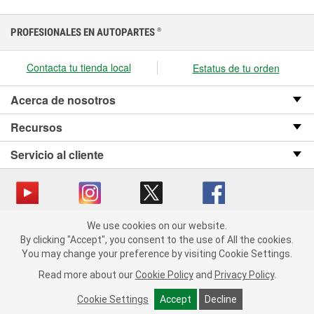
PROFESIONALES EN AUTOPARTES
®
Contacta tu tienda local
Estatus de tu orden
Acerca de nosotros
Recursos
Servicio al cliente
We use cookies on our website.
Copyright © 2008-2026 O’Reilly Auto Parts v OST_3.2.0.0.729 (3) cv1361
We use cookies on our website. By clicking "Accept", you consent
By clicking "Accept", you consent to the use of All the cookies.
catalog_main
to the use of All the cookies.
You may change your preference by visiting Cookie Settings.
You may change your preference by visiting Cookie Settings.
Política de privacidad
Ley de transparencia en las cadenas de suministro
Read more about our
Read more about our
Cookie Policy
Cookie Policy
and
and
Privacy Policy
Privacy Policy
.
.
de California
Cookie Settings
Cookie Settings
Accept
Accept
Decline
Decline