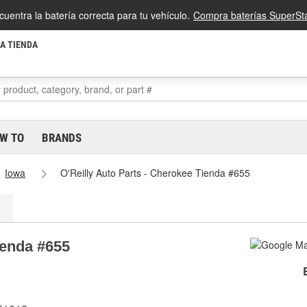
cuentra la batería correcta para tu vehículo.
Compra baterías SuperSta
LA TIENDA
W TO
BRANDS
Iowa
O'Reilly Auto Parts - Cherokee Tienda #655
ienda #655