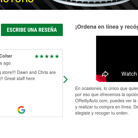
¡Ordena en línea y recóg
ESCRIBE UNA RESEÑA
Colter
Nate Riley
s ago
3 months ago
 store!!! Dawn and Chris are
Greater counter sales people in
! Great staff here
stormlake iowa.
En ocasiones, lo único que quier
por eso que ofrecemos la opción
OReillyAuto.com, puedes ver la 
y realizar tu compra en línea. D
elegiste y recoger tu orden.