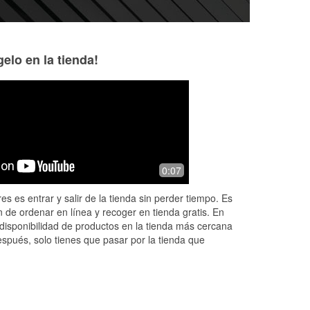
elo en la tienda!
Kent Frohock
Patty Boyer
4 months ago
8 months ago
They were a little short handed this
Friendly and helpfu
0:07
morning
es es entrar y salir de la tienda sin perder tiempo. Es
 de ordenar en línea y recoger en tienda gratis. En
disponibilidad de productos en la tienda más cercana
espués, solo tienes que pasar por la tienda que