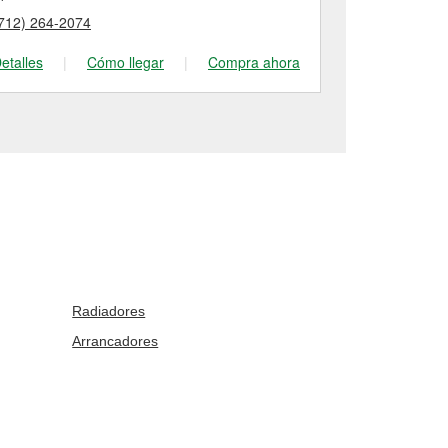
712) 264-2074
(712) 276-27
etalles
|
Cómo llegar
|
Compra ahora
Detalles
|
Radiadores
Arrancadores