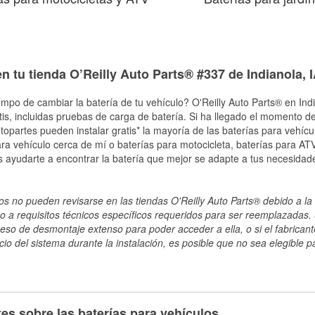
n tu tienda O’Reilly Auto Parts® #337 de Indianola, 
mpo de cambiar la batería de tu vehículo? O'Reilly Auto Parts® en India
tis, incluidas pruebas de carga de batería. Si ha llegado el momento de
topartes pueden instalar gratis* la mayoría de las baterías para vehíc
a vehículo cerca de mí o baterías para motocicleta, baterías para ATV,
 ayudarte a encontrar la batería que mejor se adapte a tus necesidade
s no pueden revisarse en las tiendas O'Reilly Auto Parts® debido a la 
o a requisitos técnicos específicos requeridos para ser reemplazadas. S
ceso de desmontaje extenso para poder acceder a ella, o si el fabricant
cio del sistema durante la instalación, es posible que no sea elegible pa
es sobre las baterías para vehículos