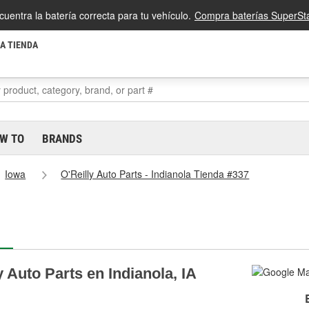
cuentra la batería correcta para tu vehículo.
Compra baterías SuperSta
LA TIENDA
W TO
BRANDS
Iowa
O'Reilly Auto Parts - Indianola Tienda #337
 Auto Parts en Indianola, IA