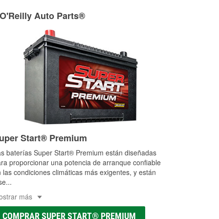
ria agrícola o de construcción.
 O'Reilly Auto Parts®
as a la medida en tu tienda local
uper Start® Premium
s baterías Super Start® Premium están diseñadas
ra proporcionar una potencia de arranque confiable
 las condiciones climáticas más exigentes, y están
se
...
ostrar más
COMPRAR SUPER START® PREMIUM