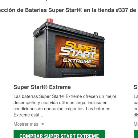
adecuados para reparar el sistema hidráulico de tu maquina
cción de Baterías Super Start® en la tienda #337 de
Más información acerca del servicio de mangueras hidráulic
Super Start® Extreme
S
Las baterías Super Start® Extreme ofrecen un mejor
La
desempeño y una vida útil más larga, incluso en
pa
condiciones de operación exigentes. Las baterías
en
Extreme está
...
di
Mostrar más
M
COMPRAR SUPER START EXTREME