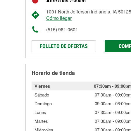
Abre a las 7:30am
1001 North Jefferson Indianola, IA 5012
Cómo llegar
(515) 961-0601
FOLLETO DE OFERTAS
COMP
Horario de tienda
Viernes
07:30am
-
09:00p
Sábado
07:30am
-
09:00p
Domingo
09:00am
-
08:00p
Lunes
07:30am
-
09:00p
Martes
07:30am
-
09:00p
Miércoles
07:30am
-
09:00p