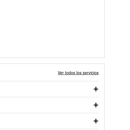
Ver todos los servicios
 autos, camionetas, SUVs, vehículos comerciales y
 probarse dentro o fuera del vehículo y cargarse en
uno de nuestros profesionales te ayudará a encontrar
otor de arranque o alternador. Lleva tu vehículo a tu
y arranque en el estacionamiento, o desmonta el
rueben.