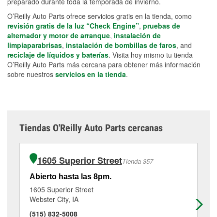
preparado durante toda la temporada de invierno.
O’Reilly Auto Parts ofrece servicios gratis en la tienda, como
revisión gratis de la luz “Check Engine”
,
pruebas de
alternador y motor de arranque
,
instalación de
limpiaparabrisas
,
instalación de bombillas de faros
, and
reciclaje de líquidos y baterías
. Visita hoy mismo tu tienda
O’Reilly Auto Parts más cercana para obtener más información
sobre nuestros
servicios en la tienda
.
Tiendas O'Reilly Auto Parts cercanas
1605 Superior Street
Tienda 357
Abierto hasta las 8pm.
Ab
1605 Superior Street
71
Webster City, IA
Ma
(515) 832-5008
(6