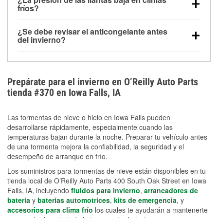
la congelación y ayuda a disolver la sal y la nieve
arranque.
fríos?
derretida en la carretera para mejorar la visibilidad.
Sí. La presión de las llantas normalmente disminuye
¿Se debe revisar el anticongelante antes
alrededor de 1 PSI por cada 10 °F que baja la
del invierno?
temperatura. Puedes obtener más información sobre
Sí. Una mezcla adecuada del anticongelante protege
la baja presión en invierno en nuestro artículo.
el motor contra la congelación, las grietas internas y
el sobrecalentamiento en condiciones de frío
Prepárate para el invierno en O’Reilly Auto Parts
extremo. Aprende cómo comprobar la protección
tienda #370 en Iowa Falls, IA
anticongelante en nuestra sección How-To.
Las tormentas de nieve o hielo en Iowa Falls pueden
desarrollarse rápidamente, especialmente cuando las
temperaturas bajan durante la noche. Preparar tu vehículo antes
de una tormenta mejora la confiabilidad, la seguridad y el
desempeño de arranque en frío.
Los suministros para tormentas de nieve están disponibles en tu
tienda local de O’Reilly Auto Parts 400 South Oak Street en Iowa
Falls, IA, incluyendo
fluidos para invierno
,
arrancadores de
batería
y
baterías automotrices
,
kits de emergencia
, y
accesorios para clima frío
los cuales te ayudarán a mantenerte