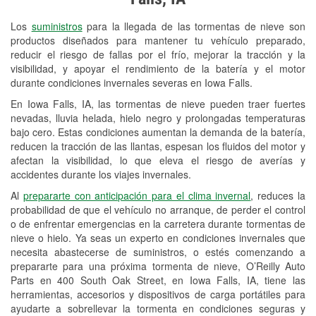
Revisión de la luz "Check Engine"
Los
suministros
para la llegada de las tormentas de nieve son
Reciclaje de baterías y aceite
productos diseñados para mantener tu vehículo preparado,
reducir el riesgo de fallas por el frío, mejorar la tracción y la
Instalación de bombillas de faros
visibilidad, y apoyar el rendimiento de la batería y el motor
Instalación de limpiaparabrisas
durante condiciones invernales severas en Iowa Falls.
En Iowa Falls, IA, las tormentas de nieve pueden traer fuertes
Programa de Préstamo de
nevadas, lluvia helada, hielo negro y prolongadas temperaturas
Herramientas
bajo cero. Estas condiciones aumentan la demanda de la batería,
reducen la tracción de las llantas, espesan los fluidos del motor y
Rectificación de tambores y discos de
afectan la visibilidad, lo que eleva el riesgo de averías y
freno
accidentes durante los viajes invernales.
Al
prepararte con anticipación para el clima invernal
, reduces la
Mangueras hidráulicas a la medida
probabilidad de que el vehículo no arranque, de perder el control
o de enfrentar emergencias en la carretera durante tormentas de
Snowstorm Supplies
nieve o hielo. Ya seas un experto en condiciones invernales que
necesita abastecerse de suministros, o estés comenzando a
Tornado Supplies
prepararte para una próxima tormenta de nieve, O’Reilly Auto
Conoce más
Parts en 400 South Oak Street, en Iowa Falls, IA, tiene las
herramientas, accesorios y dispositivos de carga portátiles para
ayudarte a sobrellevar la tormenta en condiciones seguras y