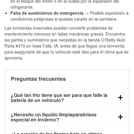
en el bloque del motor o en la culata por la expansión del
refrigerante.
Falta de suministros de emergencia
→ Posible exposición a
condiciones peligrosas si quedas varado en la carretera.
Las tormentas invernales pueden convertir problemas de
mantenimiento menores en fallas mecánicas graves. Encuentra
las partes y suministros que necesitas en la tienda O’Reilly Auto
Parts #370 en Iowa Falls, IA, antes de que llegue una tormenta,
para asegurarte de que tu vehículo esté listo para el clima que se
aproxima.
Preguntas frecuentes
¿Qué tan frío tiene que ser para que falle la
batería de un vehículo?
La capacidad de la batería comienza a disminuir por
¿Necesito un líquido limpiaparabrisas
debajo de los 32 °F y puede perder hasta la mitad de
especial en invierno?
su potencia de arranque cerca de los 0 °F, lo que
Sí. El líquido limpiaparabrisas para invierno resiste
aumenta la probabilidad de que el vehículo no
¿La presión de las llantas baja en climas