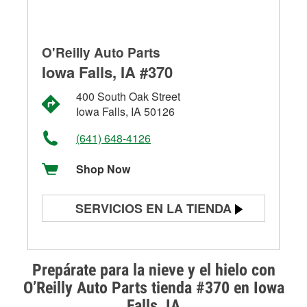
O'Reilly Auto Parts
Iowa Falls, IA #370
400 South Oak Street
Iowa Falls, IA 50126
(641) 648-4126
Shop Now
SERVICIOS EN LA TIENDA
Prueba de batería
Prueba de alternadores y
Prepárate para la nieve y el hielo con
arrancadores
O’Reilly Auto Parts tienda #370 en Iowa
Falls, IA