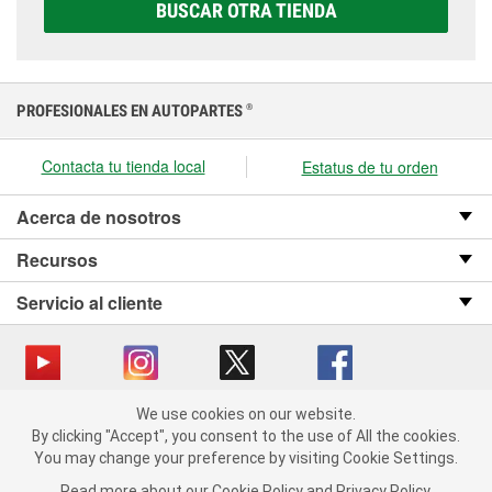
correcta para tu vehículo y presupuesto.
BUSCAR OTRA TIENDA
PROFESIONALES EN AUTOPARTES
®
Contacta tu tienda local
Estatus de tu orden
Acerca de nosotros
Recursos
Servicio al cliente
We use cookies on our website.
Copyright © 2008-2026 O’Reilly Auto Parts v OST_3.2.0.0.729 (3) cv1361
We use cookies on our website. By clicking "Accept", you consent
By clicking "Accept", you consent to the use of All the cookies.
catalog_main
to the use of All the cookies.
You may change your preference by visiting Cookie Settings.
You may change your preference by visiting Cookie Settings.
Política de privacidad
Ley de transparencia en las cadenas de suministro
Read more about our
Read more about our
Cookie Policy
Cookie Policy
and
and
Privacy Policy
Privacy Policy
.
.