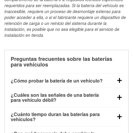
requeridos para ser reemplazadas. Si la batería del vehículo es
inaccesible, requiere un proceso de desmontaje extenso para
poder acceder a ella, o si el fabricante requiere un dispositivo de
retención de carga o un reinicio del sistema durante la
instalación, es posible que no sea elegible para el servicio de
instalación en tienda.
Preguntas frecuentes sobre las baterías
para vehículos
¿Cómo probar la batería de un vehículo?
Puedes probar la batería de un vehículo de varias
¿Cuáles son las señales de una batería
maneras. El método más rápido es utilizar un
para vehículo débil?
multímetro: con el vehículo apagado, conecta los
Una batería débil suele dar algunas señales de
cables a las terminales de la batería y verifica el
¿Cuánto tiempo duran las baterías para
advertencia. Un arranque lento del motor, faros
voltaje: una batería en buen estado y totalmente
vehículos?
tenues, chasquidos al girar la llave o luces de
cargada debería indicar unos 12.6 voltios. Es
La mayoría de las baterías para vehículos duran
advertencia en el tablero pueden ser indicaciones de
importante saber que las baterías descargadas a