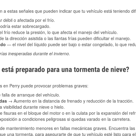
 a estas señales que pueden indicar que tu vehículo está teniendo difi
 débil o afectada por el frío.
podría estar sobrecargado.
l frío reduce la presión, lo que afecta el manejo del vehículo.
e la dirección asistida o las llantas frías pueden dificultar el manejo.
ado
— el nivel del líquido puede ser bajo o estar congelado, lo que reduc
ías inesperadas durante el invierno.
está preparado para una tormenta de nieve?
les en Perry puede provocar problemas graves:
 falla de arranque del vehículo.
adas
→ Aumento en la distancia de frenado y reducción de la tracción.
 visibilidad durante nieve o hielo.
 fisuras en el bloque del motor o en la culata por la expansión del refr
posición a condiciones peligrosas si quedas varado en la carretera.
de mantenimiento menores en fallas mecánicas graves. Encuentra las p
egue una tormenta, para asegurarte de que tu vehículo esté listo para e