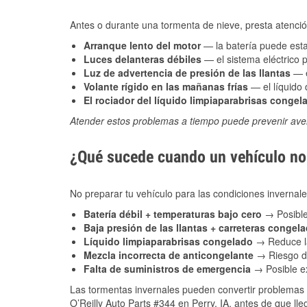
Antes o durante una tormenta de nieve, presta atención
Arranque lento del motor
— la batería puede estar
Luces delanteras débiles
— el sistema eléctrico 
Luz de advertencia de presión de las llantas
— e
Volante rígido en las mañanas frías
— el líquido d
El rociador del líquido limpiaparabrisas congel
Atender estos problemas a tiempo puede prevenir aver
¿Qué sucede cuando un vehículo no 
No preparar tu vehículo para las condiciones inverna
Batería débil + temperaturas bajo cero
→ Posible
Baja presión de las llantas + carreteras congel
Líquido limpiaparabrisas congelado
→ Reduce la
Mezcla incorrecta de anticongelante
→ Riesgo de
Falta de suministros de emergencia
→ Posible ex
Las tormentas invernales pueden convertir problemas 
O’Reilly Auto Parts #344 en Perry, IA, antes de que ll