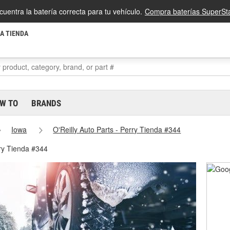
cuentra la batería correcta para tu vehículo.
Compra baterías SuperSta
LA TIENDA
W TO
BRANDS
Iowa
O'Reilly Auto Parts - Perry Tienda #344
rry Tienda #344