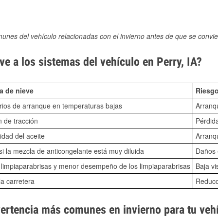
munes del vehículo relacionadas con el invierno antes de que se convie
e a los sistemas del vehículo en Perry, IA?
a de nieve
Riesgo
ios de arranque en temperaturas bajas
Arranq
n de tracción
Pérdida
idad del aceite
Arranqu
i la mezcla de anticongelante está muy diluida
Daños e
o limpiaparabrisas y menor desempeño de los limpiaparabrisas
Baja vi
la carretera
Reducci
vertencia más comunes en invierno para tu veh