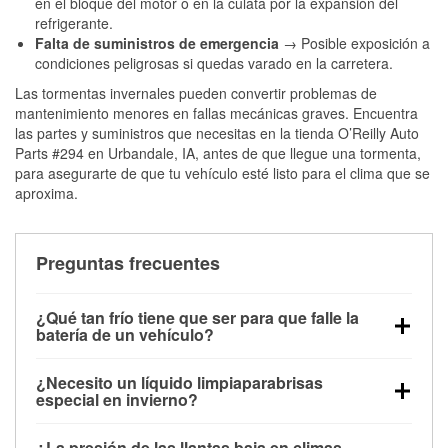
en el bloque del motor o en la culata por la expansión del
refrigerante.
Falta de suministros de emergencia
→ Posible exposición a
condiciones peligrosas si quedas varado en la carretera.
Las tormentas invernales pueden convertir problemas de
mantenimiento menores en fallas mecánicas graves. Encuentra
las partes y suministros que necesitas en la tienda O’Reilly Auto
Parts #294 en Urbandale, IA, antes de que llegue una tormenta,
para asegurarte de que tu vehículo esté listo para el clima que se
aproxima.
Preguntas frecuentes
¿Qué tan frío tiene que ser para que falle la
batería de un vehículo?
La capacidad de la batería comienza a disminuir por
¿Necesito un líquido limpiaparabrisas
debajo de los 32 °F y puede perder hasta la mitad de
especial en invierno?
su potencia de arranque cerca de los 0 °F, lo que
Sí. El líquido limpiaparabrisas para invierno resiste
aumenta la probabilidad de que el vehículo no
¿La presión de las llantas baja en climas