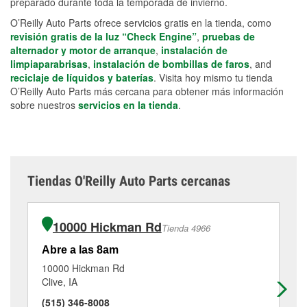
preparado durante toda la temporada de invierno.
O’Reilly Auto Parts ofrece servicios gratis en la tienda, como
revisión gratis de la luz “Check Engine”
,
pruebas de
alternador y motor de arranque
,
instalación de
limpiaparabrisas
,
instalación de bombillas de faros
, and
reciclaje de líquidos y baterías
. Visita hoy mismo tu tienda
O’Reilly Auto Parts más cercana para obtener más información
sobre nuestros
servicios en la tienda
.
Tiendas O'Reilly Auto Parts cercanas
10000 Hickman Rd
Tienda 4966
Abre a las 8am
Ab
10000 Hickman Rd
21
Clive, IA
De
(515) 346-8008
(5