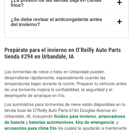
la congelación y ayuda a disolver la sal y la nieve
arranque.
fríos?
derretida en la carretera para mejorar la visibilidad.
Sí. La presión de las llantas normalmente disminuye
¿Se debe revisar el anticongelante antes
alrededor de 1 PSI por cada 10 °F que baja la
del invierno?
temperatura. Puedes obtener más información sobre
Sí. Una mezcla adecuada del anticongelante protege
la baja presión en invierno en nuestro artículo.
el motor contra la congelación, las grietas internas y
el sobrecalentamiento en condiciones de frío
Prepárate para el invierno en O’Reilly Auto Parts
extremo. Aprende cómo comprobar la protección
tienda #294 en Urbandale, IA
anticongelante en nuestra sección How-To.
Las tormentas de nieve o hielo en Urbandale pueden
desarrollarse rápidamente, especialmente cuando las
temperaturas bajan durante la noche. Preparar tu vehículo antes
de una tormenta mejora la confiabilidad, la seguridad y el
desempeño de arranque en frío.
Los suministros para tormentas de nieve están disponibles en tu
tienda local de O’Reilly Auto Parts 6740 Douglas Avenue en
Urbandale, IA, incluyendo
fluidos para invierno
,
arrancadores
de batería
y
baterías automotrices
,
kits de emergencia
, y
accesorios para clima frío
los cuales te ayudarán a mantenerte