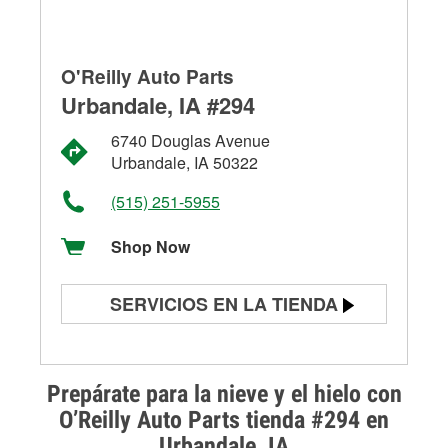
O'Reilly Auto Parts
Urbandale, IA #294
6740 Douglas Avenue
Urbandale, IA 50322
(515) 251-5955
Shop Now
SERVICIOS EN LA TIENDA
Prueba de batería
Prueba de alternadores y
Prepárate para la nieve y el hielo con
arrancadores
O’Reilly Auto Parts tienda #294 en
Urbandale, IA