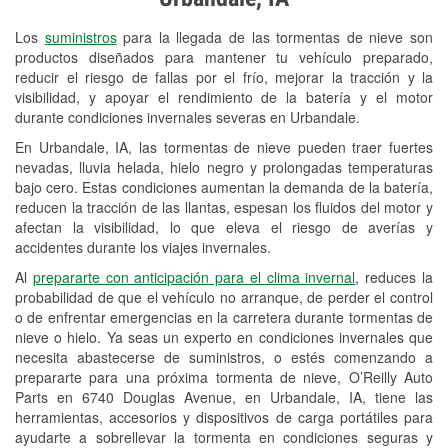
Revisión de la luz "Check Engine"
Los
suministros
para la llegada de las tormentas de nieve son
Reciclaje de baterías y aceite
productos diseñados para mantener tu vehículo preparado,
reducir el riesgo de fallas por el frío, mejorar la tracción y la
Instalación de bombillas de faros
visibilidad, y apoyar el rendimiento de la batería y el motor
Instalación de limpiaparabrisas
durante condiciones invernales severas en Urbandale.
En Urbandale, IA, las tormentas de nieve pueden traer fuertes
Programa de Préstamo de
nevadas, lluvia helada, hielo negro y prolongadas temperaturas
Herramientas
bajo cero. Estas condiciones aumentan la demanda de la batería,
reducen la tracción de las llantas, espesan los fluidos del motor y
Rectificación de tambores y discos de
afectan la visibilidad, lo que eleva el riesgo de averías y
freno
accidentes durante los viajes invernales.
Al
prepararte con anticipación para el clima invernal
, reduces la
Snowstorm Supplies
probabilidad de que el vehículo no arranque, de perder el control
o de enfrentar emergencias en la carretera durante tormentas de
Tornado Supplies
nieve o hielo. Ya seas un experto en condiciones invernales que
Conoce más
necesita abastecerse de suministros, o estés comenzando a
prepararte para una próxima tormenta de nieve, O’Reilly Auto
Parts en 6740 Douglas Avenue, en Urbandale, IA, tiene las
herramientas, accesorios y dispositivos de carga portátiles para
ayudarte a sobrellevar la tormenta en condiciones seguras y