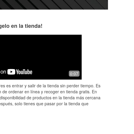
elo en la tienda!
Mačak
Elijah Wilson
3 months ago
3 months ago
 my
I've been coming here for years on
The general Manag
0:07
and off and am just amazed at how
is a rockstar. Alw
nice and helpful all their employees
beyond to take car
es es entrar y salir de la tienda sin perder tiempo. Es
are throughout the years. Damien
customers, not to 
 de ordenar en línea y recoger en tienda gratis. En
takes
...
Read More
of
...
Read More
disponibilidad de productos en la tienda más cercana
espués, solo tienes que pasar por la tienda que