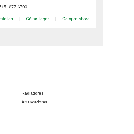
515) 277-6700
(515) 285-20
etalles
|
Cómo llegar
|
Compra ahora
Detalles
|
Radiadores
Arrancadores