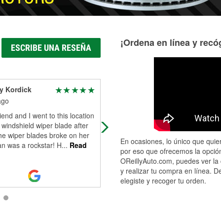
¡Ordena en línea y recóg
ESCRIBE UNA RESEÑA
y Kordick
Cathy WHITE RICE
ago
1 month ago
riend and I went to this location
Was in to ask questions, answered
 windshield wiper blade after
concerns.
he wiper blades broke on her
En ocasiones, lo único que quier
an was a rockstar! H
...
Read
por eso que ofrecemos la opción
OReillyAuto.com, puedes ver la 
y realizar tu compra en línea. D
elegiste y recoger tu orden.