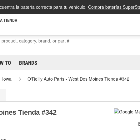
cuentra la batería correcta para tu vehículo.
Compra baterías SuperSta
LA TIENDA
W TO
BRANDS
Iowa
O'Reilly Auto Parts - West Des Moines Tienda #342
Moines Tienda #342