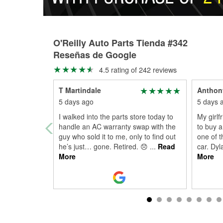
O'Reilly Auto Parts Tienda #342
Reseñas de Google
4.5 rating of 242 reviews
T Martindale
Anthon
5 days ago
5 days 
I walked into the parts store today to
My girlf
handle an AC warranty swap with the
to buy a
guy who sold it to me, only to find out
one of t
he’s just… gone. Retired. 😞
...
Read
car. Dyl
More
More