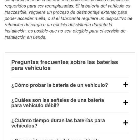
requeridos para ser reemplazadas. Si la batería del vehículo es
inaccesible, requiere un proceso de desmontaje extenso para
poder acceder a ella, o si el fabricante requiere un dispositivo de
retención de carga o un reinicio del sistema durante la
instalación, es posible que no sea elegible para el servicio de
instalación en tienda.
Preguntas frecuentes sobre las baterías
para vehículos
¿Cómo probar la batería de un vehículo?
Puedes probar la batería de un vehículo de varias
¿Cuáles son las señales de una batería
maneras. El método más rápido es utilizar un
para vehículo débil?
multímetro: con el vehículo apagado, conecta los
Una batería débil suele dar algunas señales de
cables a las terminales de la batería y verifica el
¿Cuánto tiempo duran las baterías para
advertencia. Un arranque lento del motor, faros
voltaje: una batería en buen estado y totalmente
vehículos?
tenues, chasquidos al girar la llave o luces de
cargada debería indicar unos 12.6 voltios. Es
La mayoría de las baterías para vehículos duran
advertencia en el tablero pueden ser indicaciones de
importante saber que las baterías descargadas a