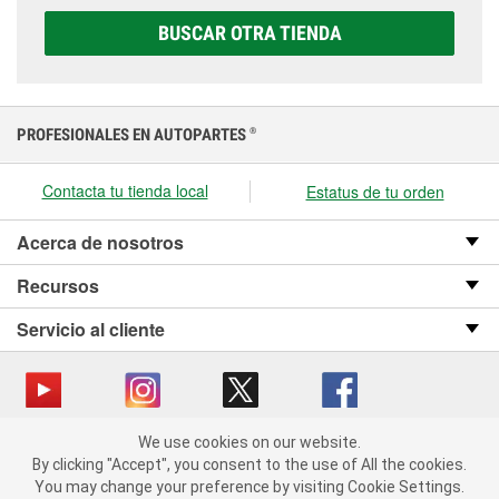
correcta para tu vehículo y presupuesto.
BUSCAR OTRA TIENDA
PROFESIONALES EN AUTOPARTES
®
Contacta tu tienda local
Estatus de tu orden
Acerca de nosotros
Recursos
Servicio al cliente
We use cookies on our website.
Copyright © 2008-2026 O’Reilly Auto Parts v OST_3.2.0.0.729 (3) cv1361
We use cookies on our website. By clicking "Accept", you consent
By clicking "Accept", you consent to the use of All the cookies.
catalog_main
to the use of All the cookies.
You may change your preference by visiting Cookie Settings.
You may change your preference by visiting Cookie Settings.