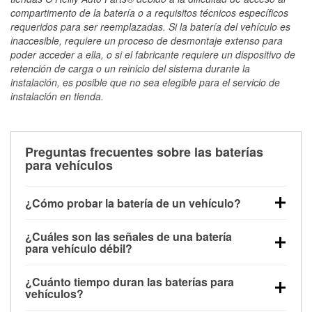
compartimento de la batería o a requisitos técnicos específicos
requeridos para ser reemplazadas. Si la batería del vehículo es
inaccesible, requiere un proceso de desmontaje extenso para
poder acceder a ella, o si el fabricante requiere un dispositivo de
retención de carga o un reinicio del sistema durante la
instalación, es posible que no sea elegible para el servicio de
instalación en tienda.
Preguntas frecuentes sobre las baterías
para vehículos
¿Cómo probar la batería de un vehículo?
Puedes probar la batería de un vehículo de varias
¿Cuáles son las señales de una batería
maneras. El método más rápido es utilizar un
para vehículo débil?
multímetro: con el vehículo apagado, conecta los
Una batería débil suele dar algunas señales de
cables a las terminales de la batería y verifica el
¿Cuánto tiempo duran las baterías para
advertencia. Un arranque lento del motor, faros
voltaje: una batería en buen estado y totalmente
vehículos?
tenues, chasquidos al girar la llave o luces de
cargada debería indicar unos 12.6 voltios. Es