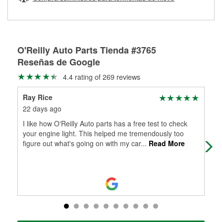
Más información sobre el Programa de Préstamo de
ser rectificados con seguridad. Si tus tambores o discos no
Herramientas de O'Reilly
pueden ser reutilizados, podemos ayudarte a encontrar las
partes de reemplazo correctas para tu reparación.
Rectificación de tambores y discos de freno
O'Reilly Auto Parts Tienda #3765
Reseñas de Google
4.4 rating of 269 reviews
Ray Rice
Bob
22 days ago
25 
I like how O'Reilly Auto parts has a free test to check
The
your engine light. This helped me tremendously too
figure out what's going on with my car
...
Read More