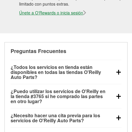
limitado con puntos extras.
Únete a O'Rewards o inicia sesión
Preguntas Frecuentes
¿Todos los servicios en tienda están
disponibles en todas las tiendas O'Reilly
Auto Parts?
Todos los servicios gratuitos de tienda, incluyendo
¿Puedo utilizar los servicios de O'Reilly en
las pruebas de batería, pruebas de alternador y
la tienda #3765 si he comprado las partes
motor de arranque, revisión de la luz “Check Engine”
en otro lugar?
con O'Reilly VeriScan® e instalación de
Puedes solicitar la mayoría de los servicios en tienda
limpiaparabrisas o bombillas, están disponibles en
¿Necesito hacer una cita previa para los
de O'Reilly Auto Parts que estén disponibles en la
todas las tiendas O'Reilly Auto Parts. La tienda
servicios de O'Reilly Auto Parts?
tienda #3765 de Meridian, ID aunque hayas
O'Reilly #3765 de Meridian, ID también ofrece
No es necesario agendar una cita para ninguno de
comprado las partes en otro sitio. Los servicios como