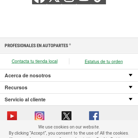
PROFESIONALES EN AUTOPARTES
®
Contacta tu tienda local
Estatus de tu orden
Acerca de nosotros
Recursos
Servicio al cliente
We use cookies on our website.
We use cookies on our website. By clicking "Accept", you consent
Copyright © 2008-2026 O’Reilly Auto Parts v OST_3.2.0.0.729 (3) cv1361
By clicking "Accept", you consent to the use of All the cookies.
to the use of All the cookies.
catalog_main