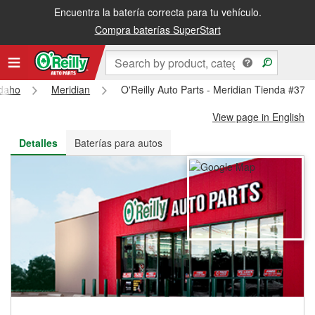
Encuentra la batería correcta para tu vehículo.
Recibe tu orden gratis al día siguiente o recógela en la tienda
Compra baterías SuperStart
Idaho
Meridian
O'Reilly Auto Parts - Meridian Tienda #376
View page in English
Detalles
Baterías para autos