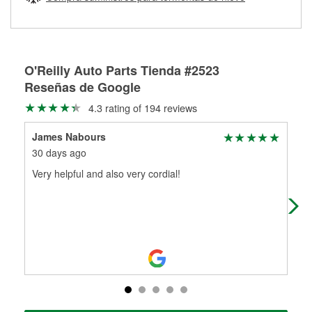
Más información sobre el Programa de Préstamo de
ser rectificados con seguridad. Si tus tambores o discos no
Herramientas de O'Reilly
pueden ser reutilizados, podemos ayudarte a encontrar las
partes de reemplazo correctas para tu reparación.
Rectificación de tambores y discos de freno
O'Reilly Auto Parts Tienda #2523
Reseñas de Google
4.3 rating of 194 reviews
James Nabours
Cel
30 days ago
2 m
Very helpful and also very cordial!
Tuc
and
of 