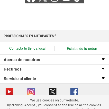
PROFESIONALES EN AUTOPARTES
®
Contacta tu tienda local
Estatus de tu orden
Acerca de nosotros
Recursos
Servicio al cliente
We use cookies on our website.
We use cookies on our website. By clicking "Accept", you consent
Copyright © 2008-2026 O’Reilly Auto Parts v OST_3.2.0.0.729 (3) cv1361
By clicking "Accept", you consent to the use of All the cookies.
to the use of All the cookies.
catalog_main