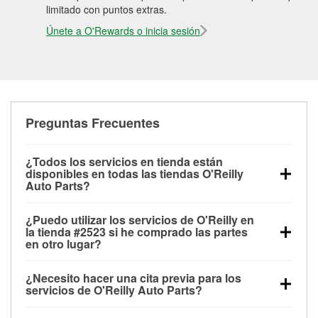
limitado con puntos extras.
Únete a O'Rewards o inicia sesión
Preguntas Frecuentes
¿Todos los servicios en tienda están
disponibles en todas las tiendas O'Reilly
Auto Parts?
Todos los servicios gratuitos de tienda, incluyendo
¿Puedo utilizar los servicios de O'Reilly en
las pruebas de batería, pruebas de alternador y
la tienda #2523 si he comprado las partes
motor de arranque, revisión de la luz “Check Engine”
en otro lugar?
con O'Reilly VeriScan® e instalación de
Puedes solicitar la mayoría de los servicios en tienda
limpiaparabrisas o bombillas, están disponibles en
¿Necesito hacer una cita previa para los
de O'Reilly Auto Parts que estén disponibles en la
todas las tiendas O'Reilly Auto Parts. La tienda
servicios de O'Reilly Auto Parts?
tienda #2523 de Moscow, ID aunque hayas
O'Reilly #2523 de Moscow, ID también ofrece
No es necesario agendar una cita para ninguno de
comprado las partes en otro sitio. Los servicios como