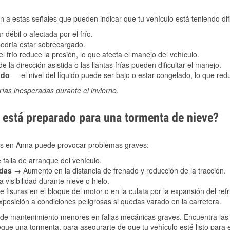
 a estas señales que pueden indicar que tu vehículo está teniendo difi
 débil o afectada por el frío.
podría estar sobrecargado.
l frío reduce la presión, lo que afecta el manejo del vehículo.
e la dirección asistida o las llantas frías pueden dificultar el manejo.
ado
— el nivel del líquido puede ser bajo o estar congelado, lo que reduc
ías inesperadas durante el invierno.
está preparado para una tormenta de nieve?
les en Anna puede provocar problemas graves:
 falla de arranque del vehículo.
adas
→ Aumento en la distancia de frenado y reducción de la tracción.
 visibilidad durante nieve o hielo.
 fisuras en el bloque del motor o en la culata por la expansión del refr
posición a condiciones peligrosas si quedas varado en la carretera.
de mantenimiento menores en fallas mecánicas graves. Encuentra las p
egue una tormenta, para asegurarte de que tu vehículo esté listo para 