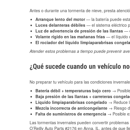
Antes o durante una tormenta de nieve, presta atención
Arranque lento del motor
— la batería puede estar
Luces delanteras débiles
— el sistema eléctrico 
Luz de advertencia de presión de las llantas
— e
Volante rígido en las mañanas frías
— el líquido d
El rociador del líquido limpiaparabrisas congel
Atender estos problemas a tiempo puede prevenir aver
¿Qué sucede cuando un vehículo no 
No preparar tu vehículo para las condiciones inverna
Batería débil + temperaturas bajo cero
→ Posible
Baja presión de las llantas + carreteras congel
Líquido limpiaparabrisas congelado
→ Reduce la
Mezcla incorrecta de anticongelante
→ Riesgo de
Falta de suministros de emergencia
→ Posible ex
Las tormentas invernales pueden convertir problemas 
O’Reilly Auto Parts #2176 en Anna, IL, antes de que ll