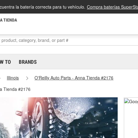
cuentra la batería correcta para tu vehículo.
Compra baterías SuperSta
LA TIENDA
W TO
BRANDS
Illinois
O'Reilly Auto Parts - Anna Tienda #2176
na Tienda #2176