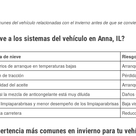
munes del vehículo relacionadas con el invierno antes de que se convie
e a los sistemas del vehículo en Anna, IL?
a de nieve
Riesgo
ios de arranque en temperaturas bajas
Arranq
n de tracción
Pérdida
idad del aceite
Arranqu
i la mezcla de anticongelante está muy diluida
Daños e
o limpiaparabrisas y menor desempeño de los limpiaparabrisas
Baja vi
la carretera
Reducci
vertencia más comunes en invierno para tu veh