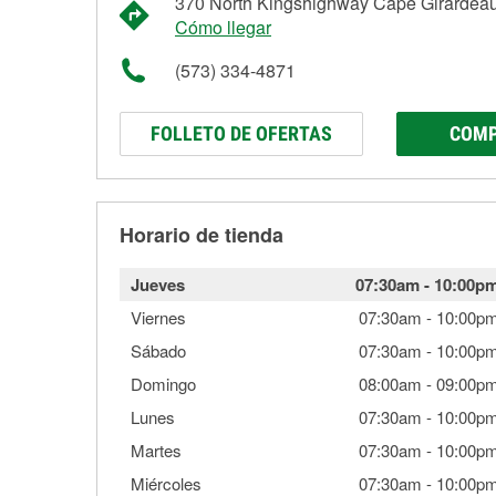
370 North Kingshighway Cape Girardea
Cómo llegar
(573) 334-4871
FOLLETO DE OFERTAS
COMP
Horario de tienda
Jueves
07:30am
-
10:00p
Viernes
07:30am
-
10:00p
Sábado
07:30am
-
10:00p
Domingo
08:00am
-
09:00p
Lunes
07:30am
-
10:00p
Martes
07:30am
-
10:00p
Miércoles
07:30am
-
10:00p