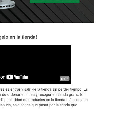
elo en la tienda!
Cynthia Mejean
Randal Calvert
2 months ago
6 months ago
Incredibly helpful! I will not go to any
O'Reilly is the pla
0:07
per
other parts store in Cape. Sean and
help with why your
a
Joe spent lots of time with my vehicle
is on! Scott hook
es es entrar y salir de la tienda sin perder tiempo. Es
et
and were even crawling under
...
helped me see wha
 de ordenar en línea y recoger en tienda gratis. En
Read More
Read More
disponibilidad de productos en la tienda más cercana
espués, solo tienes que pasar por la tienda que