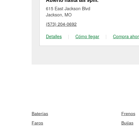
Abierto hasta las 9pm.
615 East Jackson Blvd
Jackson, MO
(573) 204-0692
Detalles
|
Cómo llegar
|
Compra aho
Baterías
Frenos
Faros
Bujías