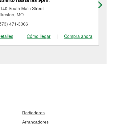
bierto hasta las 9pm.
Abierto has
140 South Main Street
104 South Per
ikeston, MO
Perryville, M
573) 471-3066
(573) 547-28
etalles
|
Cómo llegar
|
Compra ahora
Detalles
|
Radiadores
Arrancadores