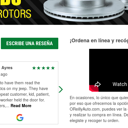
¡Ordena en línea y recóg
ESCRIBE UNA RESEÑA
 Ayres
ronnie welty
 ago
2 months ago
 to have them read the
I stopped by Oriellys in Cape
tics on my jeep. They have
Girardeau Mo and bout a set of wi
peat customer, kid, patient,
blades, the young man told me of 
En ocasiones, lo único que quier
worker held the door for.
sale on Bosch blades of buy one g
por eso que ofrecemos la opción
rs,
...
Read More
one fre
...
Read More
OReillyAuto.com, puedes ver la 
y realizar tu compra en línea. D
elegiste y recoger tu orden.