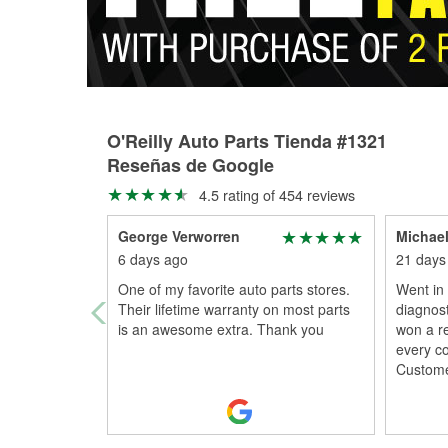
O'Reilly Auto Parts Tienda #1321
Reseñas de Google
4.5 rating of 454 reviews
George Verworren
Michael
6 days ago
21 days
One of my favorite auto parts stores.
Went in
Their lifetime warranty on most parts
diagnos
is an awesome extra. Thank you
won a re
every co
Custome