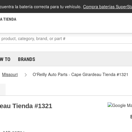
cuentra la batería correcta para tu vehículo.
Compra baterías SuperSta
LA TIENDA
W TO
BRANDS
Missouri
O'Reilly Auto Parts - Cape Girardeau Tienda #1321
deau Tienda #1321