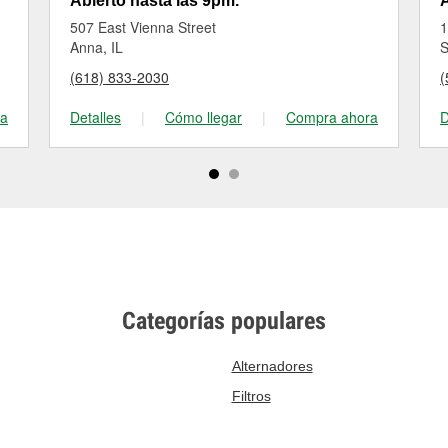
Abierto hasta las 9pm.
A
507 East Vienna Street
1
Anna, IL
S
(618) 833-2030
(
ra
Detalles
|
Cómo llegar
|
Compra ahora
D
Categorías populares
Alternadores
Filtros