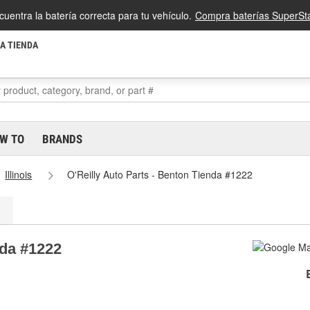
cuentra la batería correcta para tu vehículo.
Compra baterías SuperSta
LA TIENDA
W TO
BRANDS
Illinois
O'Reilly Auto Parts - Benton Tienda #1222
nda #1222