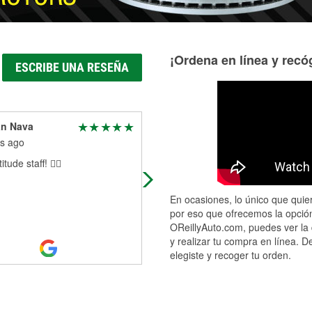
¡Ordena en línea y recóg
ESCRIBE UNA RESEÑA
an Nava
Ivan Dimitrov
s ago
7 months ago
tude staff! 👌🏽
Good help from the people who wo
there
En ocasiones, lo único que quier
por eso que ofrecemos la opción
OReillyAuto.com, puedes ver la 
y realizar tu compra en línea. D
elegiste y recoger tu orden.