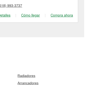
618) 993-3737
(618) 242-08
etalles
|
Cómo llegar
|
Compra ahora
Detalles
|
Radiadores
Arrancadores