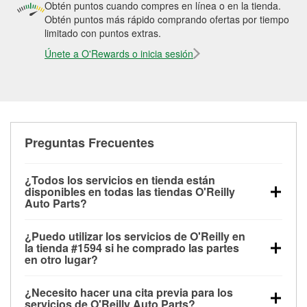
Obtén puntos cuando compres en línea o en la tienda.
Obtén puntos más rápido comprando ofertas por tiempo
limitado con puntos extras.
Únete a O'Rewards o inicia sesión
Preguntas Frecuentes
¿Todos los servicios en tienda están
disponibles en todas las tiendas O'Reilly
Auto Parts?
Todos los servicios gratuitos de tienda, incluyendo
¿Puedo utilizar los servicios de O'Reilly en
las pruebas de batería, pruebas de alternador y
la tienda #1594 si he comprado las partes
motor de arranque, revisión de la luz “Check Engine”
en otro lugar?
con O'Reilly VeriScan® e instalación de
Puedes solicitar la mayoría de los servicios en tienda
limpiaparabrisas o bombillas, están disponibles en
¿Necesito hacer una cita previa para los
de O'Reilly Auto Parts que estén disponibles en la
todas las tiendas O'Reilly Auto Parts. La tienda
servicios de O'Reilly Auto Parts?