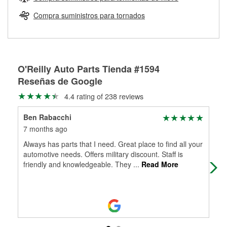
Más información sobre el Programa de Préstamo de
ser rectificados con seguridad. Si tus tambores o discos no
Herramientas de O'Reilly
pueden ser reutilizados, podemos ayudarte a encontrar las
Compra suministros para tornados
partes de reemplazo correctas para tu reparación.
Rectificación de tambores y discos de freno
O'Reilly Auto Parts Tienda #1594
Reseñas de Google
4.4 rating of 238 reviews
Ben Rabacchi
Lýs
7 months ago
9 m
Always has parts that I need. Great place to find all your
Fast
automotive needs. Offers military discount. Staff is
friendly and knowledgeable. They
...
Read More