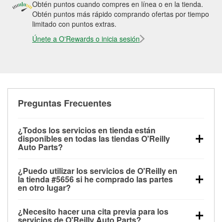
Obtén puntos cuando compres en línea o en la tienda.
Obtén puntos más rápido comprando ofertas por tiempo
limitado con puntos extras.
Únete a O'Rewards o inicia sesión
Preguntas Frecuentes
¿Todos los servicios en tienda están
disponibles en todas las tiendas O'Reilly
Auto Parts?
Todos los servicios gratuitos de tienda, incluyendo
¿Puedo utilizar los servicios de O'Reilly en
las pruebas de batería, pruebas de alternador y
la tienda #5656 si he comprado las partes
motor de arranque, revisión de la luz “Check Engine”
en otro lugar?
con O'Reilly VeriScan® e instalación de
Puedes solicitar la mayoría de los servicios en tienda
limpiaparabrisas o bombillas, están disponibles en
¿Necesito hacer una cita previa para los
de O'Reilly Auto Parts que estén disponibles en la
todas las tiendas O'Reilly Auto Parts. La tienda
servicios de O'Reilly Auto Parts?