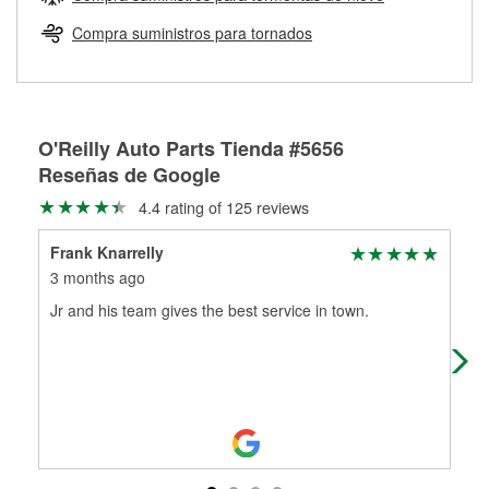
Más información sobre el Programa de Préstamo de
ser rectificados con seguridad. Si tus tambores o discos no
Herramientas de O'Reilly
pueden ser reutilizados, podemos ayudarte a encontrar las
Compra suministros para tornados
partes de reemplazo correctas para tu reparación.
Rectificación de tambores y discos de freno
O'Reilly Auto Parts Tienda #5656
Reseñas de Google
4.4 rating of 125 reviews
Frank Knarrelly
Bi
3 months ago
3 m
Jr and his team gives the best service in town.
Jus
pla
the