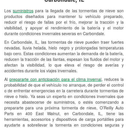
Revisión de la luz "Check Engine"
Los
suministros
para la llegada de las tormentas de nieve son
Reciclaje de baterías y aceite
productos diseñados para mantener tu vehículo preparado,
reducir el riesgo de fallas por el frío, mejorar la tracción y la
Instalación de bombillas de faros
visibilidad, y apoyar el rendimiento de la batería y el motor
Instalación de limpiaparabrisas
durante condiciones invernales severas en Carbondale.
En Carbondale, IL, las tormentas de nieve pueden traer fuertes
Programa de Préstamo de
nevadas, lluvia helada, hielo negro y prolongadas temperaturas
Herramientas
bajo cero. Estas condiciones aumentan la demanda de la batería,
reducen la tracción de las llantas, espesan los fluidos del motor y
Rectificación de tambores y discos de
afectan la visibilidad, lo que eleva el riesgo de averías y
freno
accidentes durante los viajes invernales.
Al
prepararte con anticipación para el clima invernal
, reduces la
Snowstorm Supplies
probabilidad de que el vehículo no arranque, de perder el control
o de enfrentar emergencias en la carretera durante tormentas de
Tornado Supplies
nieve o hielo. Ya seas un experto en condiciones invernales que
Conoce más
necesita abastecerse de suministros, o estés comenzando a
prepararte para una próxima tormenta de nieve, O’Reilly Auto
Parts en 400 East Walnut, en Carbondale, IL, tiene las
herramientas, accesorios y dispositivos de carga portátiles para
ayudarte a sobrellevar la tormenta en condiciones seguras y