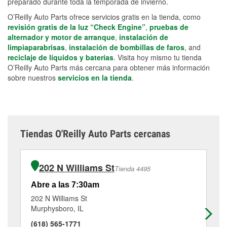
preparado durante toda la temporada de invierno.
O’Reilly Auto Parts ofrece servicios gratis en la tienda, como
revisión gratis de la luz “Check Engine”
,
pruebas de
alternador y motor de arranque
,
instalación de
limpiaparabrisas
,
instalación de bombillas de faros
, and
reciclaje de líquidos y baterías
. Visita hoy mismo tu tienda
O’Reilly Auto Parts más cercana para obtener más información
sobre nuestros
servicios en la tienda
.
Tiendas O'Reilly Auto Parts cercanas
202 N Williams St
Tienda 4495
Abre a las 7:30am
Ab
202 N Williams St
17
Murphysboro, IL
Her
(618) 565-1771
(6