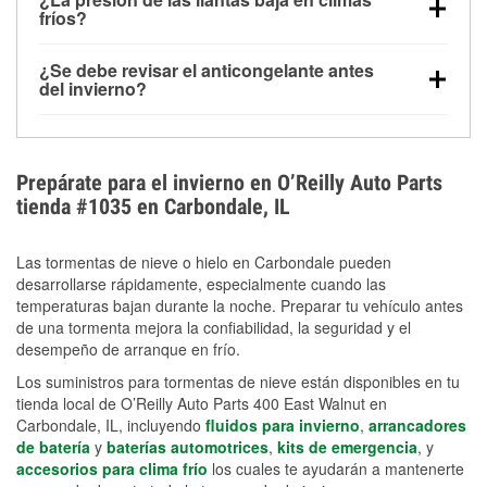
la congelación y ayuda a disolver la sal y la nieve
arranque.
fríos?
derretida en la carretera para mejorar la visibilidad.
Sí. La presión de las llantas normalmente disminuye
¿Se debe revisar el anticongelante antes
alrededor de 1 PSI por cada 10 °F que baja la
del invierno?
temperatura. Puedes obtener más información sobre
Sí. Una mezcla adecuada del anticongelante protege
la baja presión en invierno en nuestro artículo.
el motor contra la congelación, las grietas internas y
el sobrecalentamiento en condiciones de frío
Prepárate para el invierno en O’Reilly Auto Parts
extremo. Aprende cómo comprobar la protección
tienda #1035 en Carbondale, IL
anticongelante en nuestra sección How-To.
Las tormentas de nieve o hielo en Carbondale pueden
desarrollarse rápidamente, especialmente cuando las
temperaturas bajan durante la noche. Preparar tu vehículo antes
de una tormenta mejora la confiabilidad, la seguridad y el
desempeño de arranque en frío.
Los suministros para tormentas de nieve están disponibles en tu
tienda local de O’Reilly Auto Parts 400 East Walnut en
Carbondale, IL, incluyendo
fluidos para invierno
,
arrancadores
de batería
y
baterías automotrices
,
kits de emergencia
, y
accesorios para clima frío
los cuales te ayudarán a mantenerte