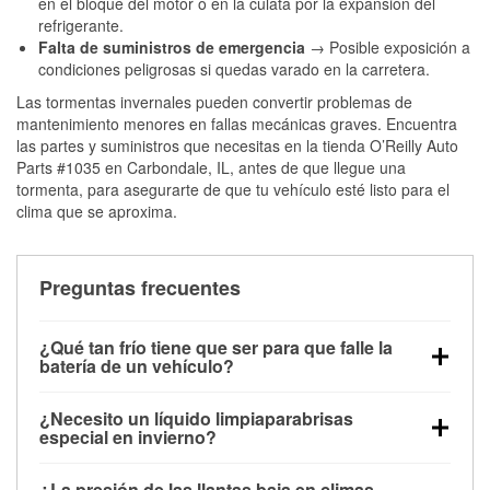
en el bloque del motor o en la culata por la expansión del
refrigerante.
Falta de suministros de emergencia
→ Posible exposición a
condiciones peligrosas si quedas varado en la carretera.
Las tormentas invernales pueden convertir problemas de
mantenimiento menores en fallas mecánicas graves. Encuentra
las partes y suministros que necesitas en la tienda O’Reilly Auto
Parts #1035 en Carbondale, IL, antes de que llegue una
tormenta, para asegurarte de que tu vehículo esté listo para el
clima que se aproxima.
Preguntas frecuentes
¿Qué tan frío tiene que ser para que falle la
batería de un vehículo?
La capacidad de la batería comienza a disminuir por
¿Necesito un líquido limpiaparabrisas
debajo de los 32 °F y puede perder hasta la mitad de
especial en invierno?
su potencia de arranque cerca de los 0 °F, lo que
Sí. El líquido limpiaparabrisas para invierno resiste
aumenta la probabilidad de que el vehículo no
¿La presión de las llantas baja en climas