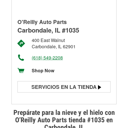
O'Reilly Auto Parts
Carbondale, IL #1035
400 East Walnut
Carbondale, IL 62901
(618) 549-2208
Shop Now
SERVICIOS EN LA TIENDA
Prueba de batería
Prueba de alternadores y
Prepárate para la nieve y el hielo con
arrancadores
O’Reilly Auto Parts tienda #1035 en
Carbondale, IL