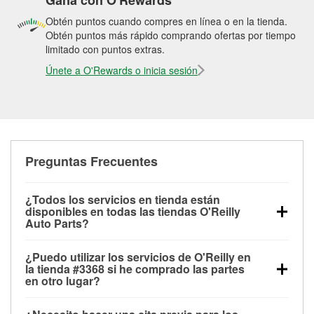
Gana con O'Rewards
Obtén puntos cuando compres en línea o en la tienda.
Obtén puntos más rápido comprando ofertas por tiempo
limitado con puntos extras.
Únete a O'Rewards o inicia sesión
Preguntas Frecuentes
¿Todos los servicios en tienda están
disponibles en todas las tiendas O'Reilly
Auto Parts?
Todos los servicios gratuitos de tienda, incluyendo
¿Puedo utilizar los servicios de O'Reilly en
las pruebas de batería, pruebas de alternador y
la tienda #3368 si he comprado las partes
motor de arranque, revisión de la luz “Check Engine”
en otro lugar?
con O'Reilly VeriScan® e instalación de
Puedes solicitar la mayoría de los servicios en tienda
limpiaparabrisas o bombillas, están disponibles en