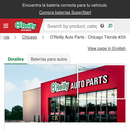
Encuentra la batería correcta para tu vehículo.
Recibe tu orden gratis al día siguiente o recógela en la tienda
Compra baterías SuperStart
llinois
Chicago
O'Reilly Auto Parts - Chicago Tienda #3368
View page in English
Detalles
Baterías para autos