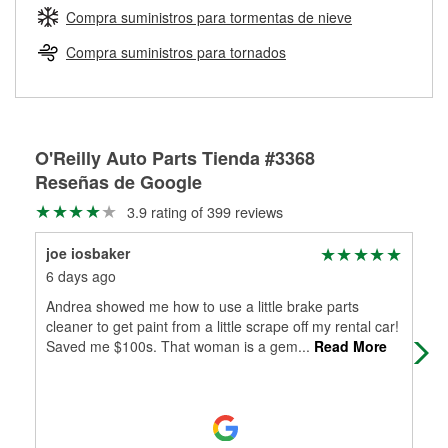
medirán tus tambores o discos para determinar si pueden
Compra suministros para tormentas de nieve
Más información sobre el Programa de Préstamo de
ser rectificados con seguridad. Si tus tambores o discos no
Herramientas de O'Reilly
pueden ser reutilizados, podemos ayudarte a encontrar las
Compra suministros para tornados
partes de reemplazo correctas para tu reparación.
Rectificación de tambores y discos de freno
O'Reilly Auto Parts Tienda #3368
Reseñas de Google
3.9 rating of 399 reviews
joe iosbaker
Mar
6 days ago
1 m
Andrea showed me how to use a little brake parts
Mar
cleaner to get paint from a little scrape off my rental car!
Saved me $100s. That woman is a gem
...
Read More