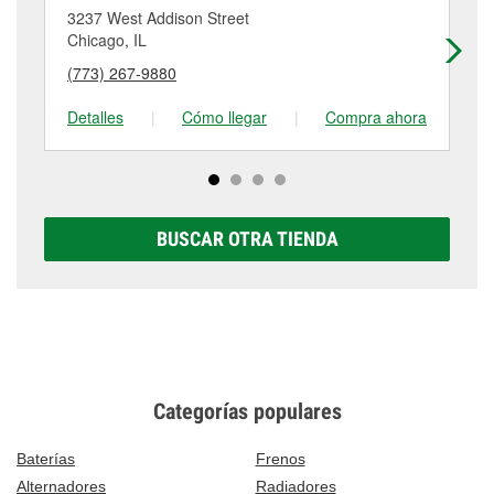
adicionales, como el rectificado de discos y
Chicago, IL.
3237 West Addison Street
30
tambores de freno, tienen un pequeño costo que
Chicago, IL
Ch
puede variar según la tienda. Contacta o visita la
(773) 267-9880
(7
tienda #7038 para obtener más información.
Detalles
|
Cómo llegar
|
Compra ahora
De
BUSCAR OTRA TIENDA
Categorías populares
Baterías
Frenos
Alternadores
Radiadores