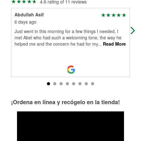
4.6 rating of 11 reviews
Abdullah Asif
Mar
6 days ago
1 m
Just went in this morning for a few things I needed, I
Nat
met Abel who had such a welcoming tone, the way he
and
helped me and the concern he had for my
...
Read More
both
¡Ordena en línea y recógelo en la tienda!