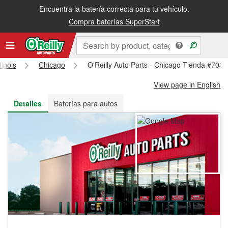
Encuentra la batería correcta para tu vehículo.
Recibe tu orden gratis al día siguiente o recógela en la tienda
Compra baterías SuperStart
llinois
Chicago
O'Reilly Auto Parts - Chicago Tienda #7038
View page in English
Detalles
Baterías para autos