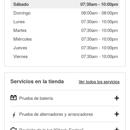
Sábado
07:30am
-
10:00pm
Domingo
08:00am
-
08:00pm
Lunes
07:30am
-
10:00pm
Martes
07:30am
-
10:00pm
Miércoles
07:30am
-
10:00pm
Jueves
07:30am
-
10:00pm
Viernes
07:30am
-
10:00pm
Servicios en la tienda
Ver todos los servicios
Prueba de batería
O'Reilly Auto Parts ofrece pruebas gratis de baterías para
Prueba de alternadores y arrancadores
autos, camionetas, SUVs, vehículos comerciales y
pesados, y para deportes motorizados. Las baterías
Tu tienda local O'Reilly Auto Parts puede probar gratis el
pueden probarse dentro o fuera del vehículo y cargarse en
Revisión de la luz "Check Engine"