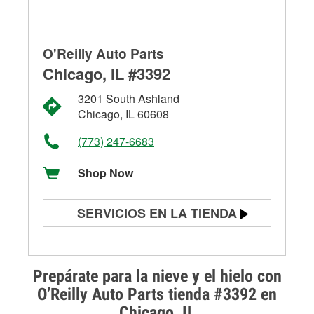
O'Reilly Auto Parts
Chicago, IL #3392
3201 South Ashland
Chicago, IL 60608
(773) 247-6683
Shop Now
SERVICIOS EN LA TIENDA
Prueba de batería
Prueba de alternadores y
Prepárate para la nieve y el hielo con
arrancadores
O’Reilly Auto Parts tienda #3392 en
Chicago, IL