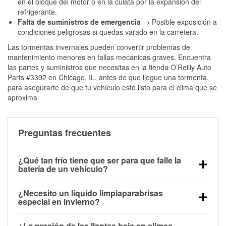
en el bloque del motor o en la culata por la expansión del
refrigerante.
Falta de suministros de emergencia
→ Posible exposición a
condiciones peligrosas si quedas varado en la carretera.
Las tormentas invernales pueden convertir problemas de
mantenimiento menores en fallas mecánicas graves. Encuentra
las partes y suministros que necesitas en la tienda O’Reilly Auto
Parts #3392 en Chicago, IL, antes de que llegue una tormenta,
para asegurarte de que tu vehículo esté listo para el clima que se
aproxima.
Preguntas frecuentes
¿Qué tan frío tiene que ser para que falle la
batería de un vehículo?
La capacidad de la batería comienza a disminuir por
¿Necesito un líquido limpiaparabrisas
debajo de los 32 °F y puede perder hasta la mitad de
especial en invierno?
su potencia de arranque cerca de los 0 °F, lo que
Sí. El líquido limpiaparabrisas para invierno resiste
aumenta la probabilidad de que el vehículo no
¿La presión de las llantas baja en climas