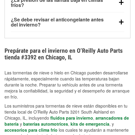
la congelación y ayuda a disolver la sal y la nieve
arranque.
fríos?
derretida en la carretera para mejorar la visibilidad.
Sí. La presión de las llantas normalmente disminuye
¿Se debe revisar el anticongelante antes
alrededor de 1 PSI por cada 10 °F que baja la
del invierno?
temperatura. Puedes obtener más información sobre
Sí. Una mezcla adecuada del anticongelante protege
la baja presión en invierno en nuestro artículo.
el motor contra la congelación, las grietas internas y
el sobrecalentamiento en condiciones de frío
Prepárate para el invierno en O’Reilly Auto Parts
extremo. Aprende cómo comprobar la protección
tienda #3392 en Chicago, IL
anticongelante en nuestra sección How-To.
Las tormentas de nieve o hielo en Chicago pueden desarrollarse
rápidamente, especialmente cuando las temperaturas bajan
durante la noche. Preparar tu vehículo antes de una tormenta
mejora la confiabilidad, la seguridad y el desempeño de arranque
en frío.
Los suministros para tormentas de nieve están disponibles en tu
tienda local de O’Reilly Auto Parts 3201 South Ashland en
Chicago, IL, incluyendo
fluidos para invierno
,
arrancadores de
batería
y
baterías automotrices
,
kits de emergencia
, y
accesorios para clima frío
los cuales te ayudarán a mantenerte