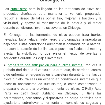
Revisión de la luz "Check Engine"
Los
suministros
para la llegada de las tormentas de nieve son
Reciclaje de baterías y aceite
productos diseñados para mantener tu vehículo preparado,
reducir el riesgo de fallas por el frío, mejorar la tracción y la
Instalación de bombillas de faros
visibilidad, y apoyar el rendimiento de la batería y el motor
Instalación de limpiaparabrisas
durante condiciones invernales severas en Chicago.
En Chicago, IL, las tormentas de nieve pueden traer fuertes
Programa de Préstamo de
nevadas, lluvia helada, hielo negro y prolongadas temperaturas
Herramientas
bajo cero. Estas condiciones aumentan la demanda de la batería,
reducen la tracción de las llantas, espesan los fluidos del motor y
Rectificación de tambores y discos de
afectan la visibilidad, lo que eleva el riesgo de averías y
freno
accidentes durante los viajes invernales.
Al
prepararte con anticipación para el clima invernal
, reduces la
Snowstorm Supplies
probabilidad de que el vehículo no arranque, de perder el control
o de enfrentar emergencias en la carretera durante tormentas de
Tornado Supplies
nieve o hielo. Ya seas un experto en condiciones invernales que
Conoce más
necesita abastecerse de suministros, o estés comenzando a
prepararte para una próxima tormenta de nieve, O’Reilly Auto
Parts en 3201 South Ashland, en Chicago, IL, tiene las
herramientas, accesorios y dispositivos de carga portátiles para
ayudarte a sobrellevar la tormenta en condiciones seguras y