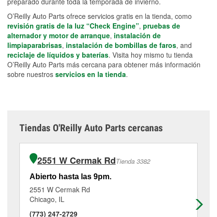
preparado durante toda la temporada de invierno.
O’Reilly Auto Parts ofrece servicios gratis en la tienda, como
revisión gratis de la luz “Check Engine”
,
pruebas de
alternador y motor de arranque
,
instalación de
limpiaparabrisas
,
instalación de bombillas de faros
, and
reciclaje de líquidos y baterías
. Visita hoy mismo tu tienda
O’Reilly Auto Parts más cercana para obtener más información
sobre nuestros
servicios en la tienda
.
Tiendas O'Reilly Auto Parts cercanas
2551 W Cermak Rd
Tienda 3382
Abierto hasta las 9pm.
Ab
2551 W Cermak Rd
53
Chicago, IL
Ch
(773) 247-2729
(7